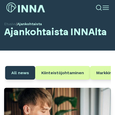
Etusivu
|
Ajankohtaista
Ajankohtaista INNAlta
All news
Kiinteistöjohtaminen
Markkina