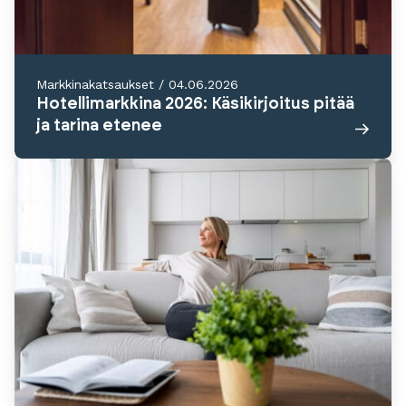
Markkinakatsaukset
/
04.06.2026
Hotellimarkkina 2026: Käsikirjoitus pitää
ja tarina etenee