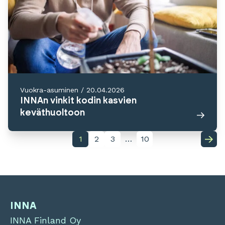
Vuokra-asuminen
/
20.04.2026
INNAn vinkit kodin kasvien
keväthuoltoon
1
2
3
…
10
INNA
INNA Finland Oy