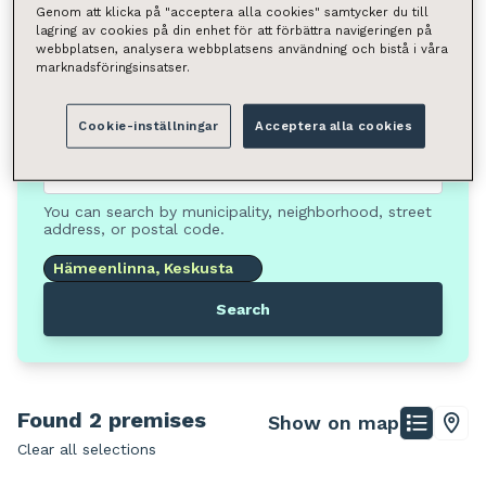
Genom att klicka på "acceptera alla cookies" samtycker du till
lagring av cookies på din enhet för att förbättra navigeringen på
Premises type
webbplatsen, analysera webbplatsens användning och bistå i våra
marknadsföringsinsatser.
Select
Cookie-inställningar
Acceptera alla cookies
Square meter
Select
You can search by municipality, neighborhood, street
address, or postal code.
Hämeenlinna, Keskusta
Search
Found 2 premises
Show on map
Clear all selections