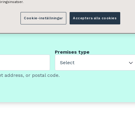
ringsinsatser.
Cookie-inställningar
Acceptera alla cookies
Premises type
Select
t address, or postal code.