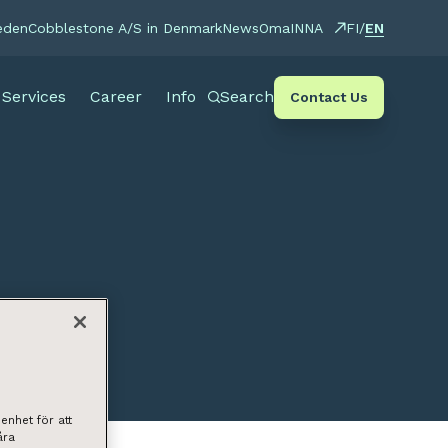
EN
eden
Cobblestone A/S in Denmark
News
OmaINNA
FI
/
Services
Career
Info
Search
Contact Us
enhet för att
åra