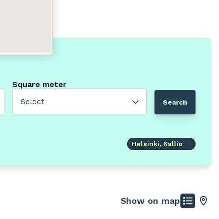
Square meter
Select
Search
Helsinki, Kallio
Show on map