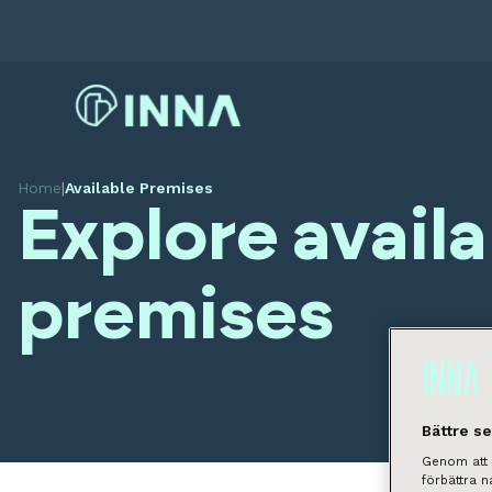
Home
|
Available Premises
Explore avail
premises
Bättre s
Genom att k
förbättra 