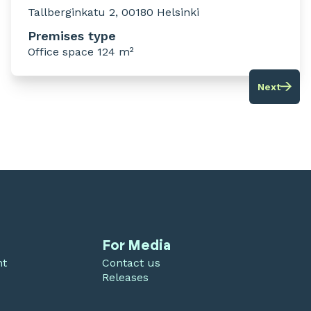
Tallberginkatu 2, 00180 Helsinki
Premises type
Office space 124 m²
Next
For Media
nt
Contact us
Releases