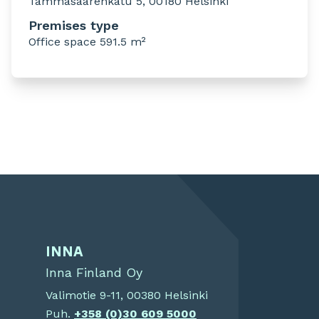
Tammasaarenkatu 5, 00180 Helsinki
Premises type
Office space 591.5 m²
INNA
Inna Finland Oy
Valimotie 9-11, 00380 Helsinki
Puh.
+358 (0)30 609 5000