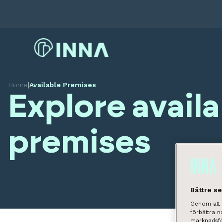
Home
|
Available Premises
Explore avail
premises
Bättre s
Genom att k
förbättra 
marknadsfö