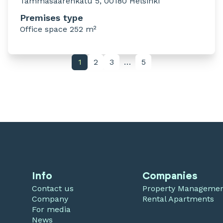
Tammasaarenkatu 5, 00180 Helsinki
Premises type
Office space 252 m²
1
2
3
…
5
Info
Companies
Contact us
Property Manageme
Company
Rental Apartments
For media
News