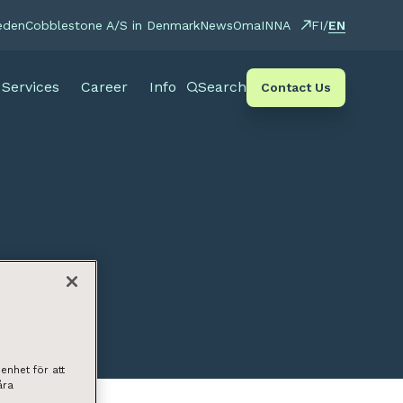
EN
eden
Cobblestone A/S in Denmark
News
OmaINNA
FI
/
Services
Career
Info
Search
Contact Us
enhet för att
åra