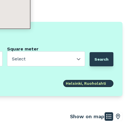
Square meter
Select
Search
Helsinki, Ruoholahti
Show on map