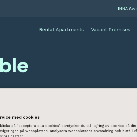
INNA Sw
Rental Apartments
Vacant Premises
able
ervice med cookies
licka på "acceptera alla cookies" samtycker du till lagring av cookies på din 
navigeringen på webbplatsen, analysera webbplatsens användning och bistå i v
ringsinsatser.