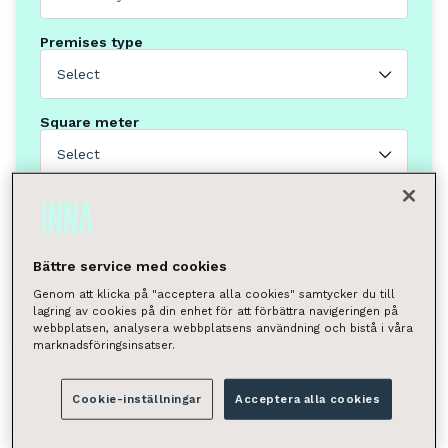
Premises type
Select
Square meter
Select
You can search by municipality, neighborhood, street
address, or postal code.
Kotka
Bättre service med cookies
Search
Genom att klicka på "acceptera alla cookies" samtycker du till
lagring av cookies på din enhet för att förbättra navigeringen på
webbplatsen, analysera webbplatsens användning och bistå i våra
marknadsföringsinsatser.
Found 6 premises
Show on map
Cookie-inställningar
Acceptera alla cookies
Clear all selections