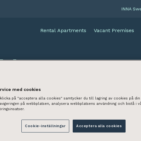
INNA Sw
Rental Apartments
Vacant Premises
able
ervice med cookies
licka på "acceptera alla cookies" samtycker du till lagring av cookies på din 
navigeringen på webbplatsen, analysera webbplatsens användning och bistå i v
ringsinsatser.
Cookie-inställningar
Acceptera alla cookies