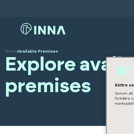
Home
|
Available Premises
Explore avail
premises
Bättre s
Genom att k
förbättra 
marknadsfö