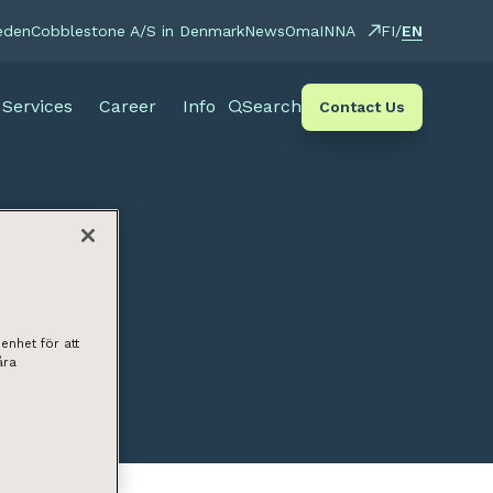
EN
eden
Cobblestone A/S in Denmark
News
OmaINNA
FI
/
Services
Career
Info
Search
Contact Us
enhet för att
åra