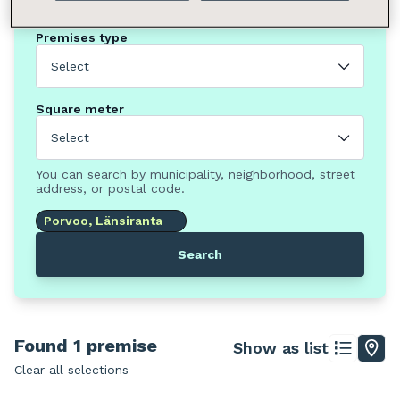
Premises type
Select
Square meter
Select
You can search by municipality, neighborhood, street
address, or postal code.
Porvoo, Länsiranta
Search
Found 1 premise
Show as list
Clear all selections
Leaflet
|
© Stadia Maps, © Stamen Design, © OpenMapTiles, ©
OpenStreetMap