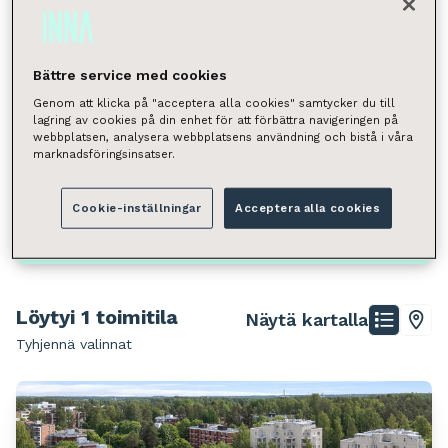
Valitse
Neliömäärä
Bättre service med cookies
Valitse
Genom att klicka på "acceptera alla cookies" samtycker du till
lagring av cookies på din enhet för att förbättra navigeringen på
Voit hakea kunnan, kaupunginosan, katuosoitteen tai
webbplatsen, analysera webbplatsens användning och bistå i våra
postinumeron perusteella.
marknadsföringsinsatser.
Espoo, Lintuvaara
Cookie-inställningar
Acceptera alla cookies
Hae
Löytyi 1 toimitila
Näytä kartalla
Tyhjennä valinnat