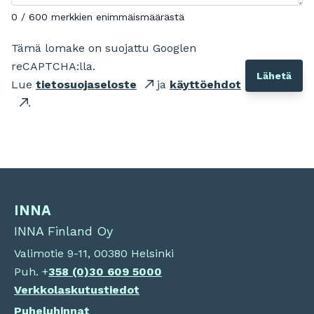
0 / 600 merkkien enimmäismäärästä
Tämä lomake on suojattu Googlen
reCAPTCHA:lla.
Lue
tietosuojaseloste
ja
käyttöehdot
.
INNA
INNA Finland Oy
Valimotie 9-11, 00380 Helsinki
Puh. +
358 (0)
30 609 5000
Verkkolaskutustiedot
Puheluhinnat