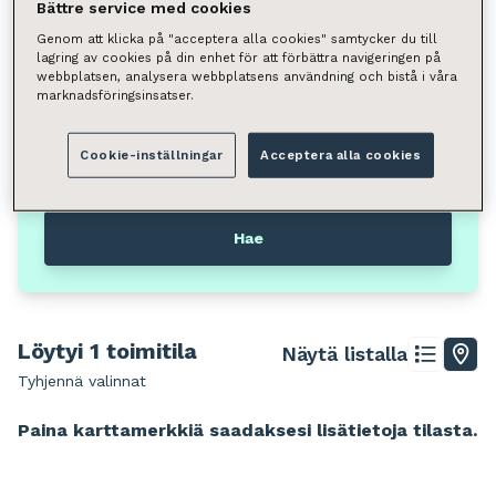
Valitse
Bättre service med cookies
Genom att klicka på "acceptera alla cookies" samtycker du till
Neliömäärä
lagring av cookies på din enhet för att förbättra navigeringen på
webbplatsen, analysera webbplatsens användning och bistå i våra
Valitse
marknadsföringsinsatser.
Voit hakea kunnan, kaupunginosan, katuosoitteen tai
Cookie-inställningar
Acceptera alla cookies
postinumeron perusteella.
Espoo, Lintuvaara
Hae
Löytyi 1 toimitila
Näytä listalla
Tyhjennä valinnat
Leaflet
|
© Stadia Maps, © Stamen Design, © OpenMapTiles, ©
OpenStreetMap
Paina karttamerkkiä saadaksesi lisätietoja tilasta.
+
−