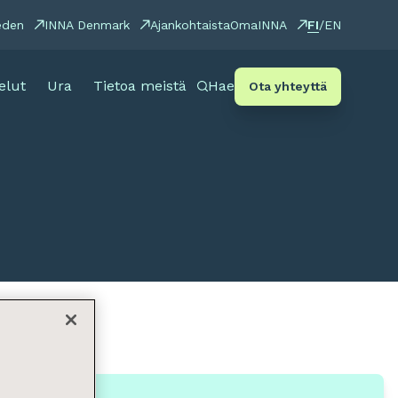
FI
eden
INNA Denmark
Ajankohtaista
OmaINNA
/
EN
elut
Ura
Tietoa meistä
Hae
Ota yhteyttä