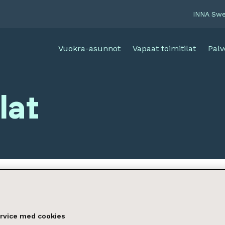
INNA Sw
Vuokra-asunnot
Vapaat toimitilat
Palv
lat
ervice med cookies