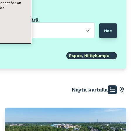
enhet för att
åra
Neliömäärä
Valitse
Hae
Espoo, Niittykumpu
Näytä kartalla