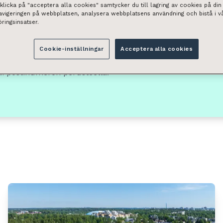
licka på "acceptera alla cookies" samtycker du till lagring av cookies på din 
navigeringen på webbplatsen, analysera webbplatsens användning och bistå i v
ringsinsatser.
Tilan tyyppi
Cookie-inställningar
Acceptera alla cookies
Valitse
ai postinumeron perusteella.