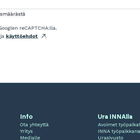
ismäärästä
Googlen reCAPTCHA:lla.
ja
käyttöehdot
.
Info
Ura INNAlla
Ota yhteyttä
Avoimet työpaika
Yritys
INNA työpaikkan
Medialle
Urasivusto