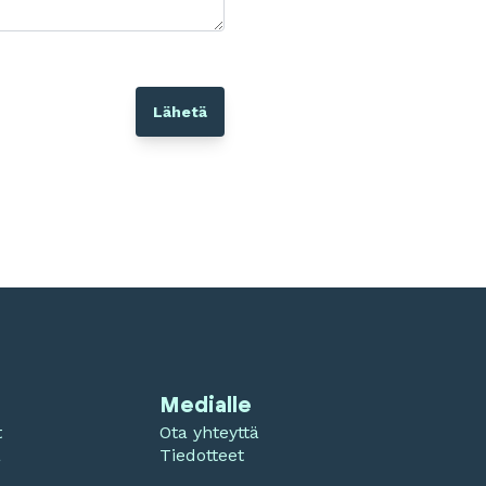
Medialle
t
Ota yhteyttä
a
Tiedotteet