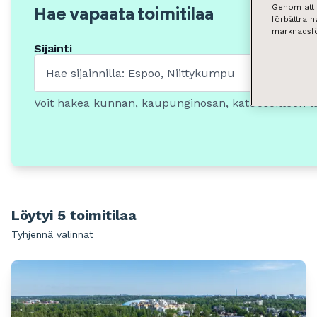
Genom att k
Hae vapaata toimitilaa
förbättra 
marknadsfö
Sijainti
Voit hakea kunnan, kaupunginosan, katuosoitteen t
Löytyi 5 toimitilaa
Tyhjennä valinnat