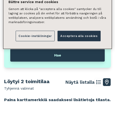
Valitse
Bättre service med cookies
Genom att klicka på "acceptera alla cookies" samtycker du till
Neliömäärä
lagring av cookies på din enhet för att förbättra navigeringen på
webbplatsen, analysera webbplatsens användning och bistå i våra
Valitse
marknadsföringsinsatser.
Voit hakea kunnan, kaupunginosan, katuosoitteen tai
Cookie-inställningar
Acceptera alla cookies
postinumeron perusteella.
Hämeenlinna, Keskusta
Hae
Löytyi 2 toimitilaa
Näytä listalla
Tyhjennä valinnat
Leaflet
|
© Stadia Maps, © Stamen Design, © OpenMapTiles, ©
OpenStreetMap
Paina karttamerkkiä saadaksesi lisätietoja tilasta.
+
−