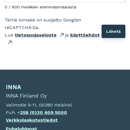
0 / 600 merkkien enimmäismäärästä
Tämä lomake on suojattu Googlen
reCAPTCHA:lla.
Lue
tietosuojaseloste
ja
käyttöehdot
.
INNA
INNA Finland Oy
Valimotie 9-11, 00380 Helsinki
Puh. +
358 (0)
30 609 5000
Verkkolaskutustiedot
Puheluhinnat