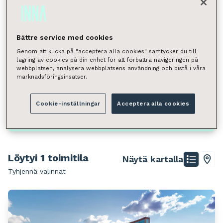
Liiketila
Neliömäärä
Bättre service med cookies
Valitse
Genom att klicka på "acceptera alla cookies" samtycker du till
lagring av cookies på din enhet för att förbättra navigeringen på
Voit hakea kunnan, kaupunginosan, katuosoitteen tai
webbplatsen, analysera webbplatsens användning och bistå i våra
postinumeron perusteella.
marknadsföringsinsatser.
Hämeenlinna
Liiketila
Cookie-inställningar
Acceptera alla cookies
Hae
Löytyi 1 toimitila
Näytä kartalla
Tyhjennä valinnat