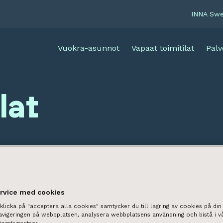
INNA Sw
Vuokra-asunnot
Vapaat toimitilat
Palv
lat
ervice med cookies
licka på "acceptera alla cookies" samtycker du till lagring av cookies på din 
navigeringen på webbplatsen, analysera webbplatsens användning och bistå i v