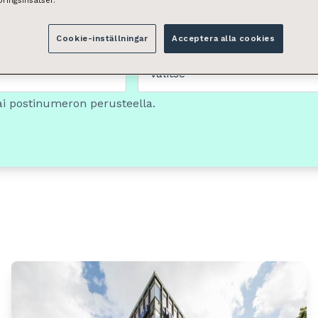
ringsinsatser.
Cookie-inställningar
Acceptera alla cookies
Tilan tyyppi
Valitse
ai postinumeron perusteella.