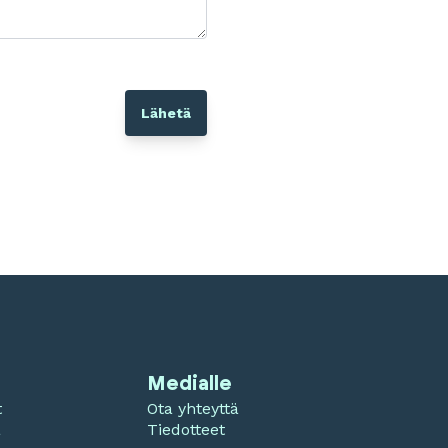
Medialle
t
Ota yhteyttä
a
Tiedotteet