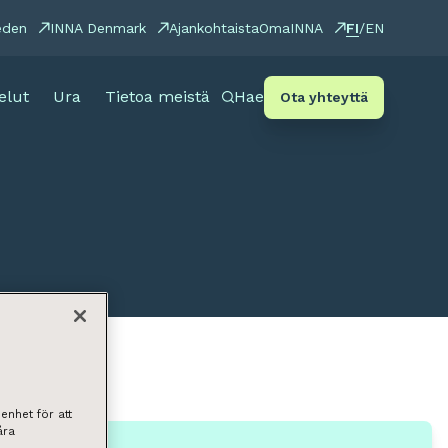
FI
eden
INNA Denmark
Ajankohtaista
OmaINNA
/
EN
elut
Ura
Tietoa meistä
Hae
Ota yhteyttä
enhet för att
åra