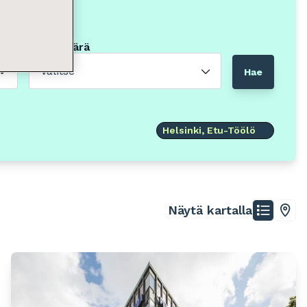
Neliömäärä
Valitse
Hae
Helsinki, Etu-Töölö
Näytä kartalla