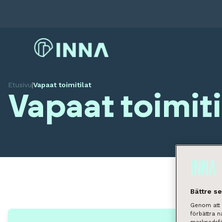
Etusivu
|
Vapaat toimitilat
Vapaat toimiti
Bättre s
Genom att k
förbättra 