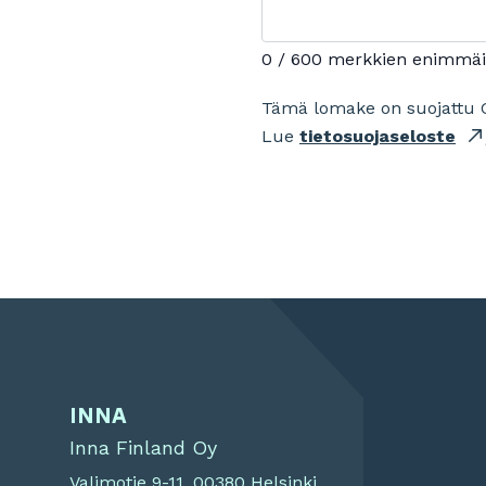
0 / 600 merkkien enimmä
Tämä lomake on suojattu 
Lue
tietosuojaseloste
INNA
Inna Finland Oy
Valimotie 9-11, 00380 Helsinki