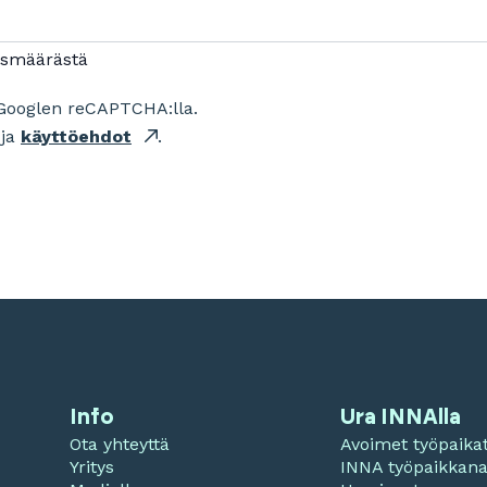
ismäärästä
Googlen reCAPTCHA:lla.
ja
käyttöehdot
.
Info
Ura INNAlla
Ota yhteyttä
Avoimet työpaika
Yritys
INNA työpaikkan