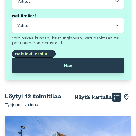
Valitse
Neliömäärä
Valitse
Voit hakea kunnan, kaupunginosan, katuosoitteen tai
postinumeron perusteella.
Helsinki, Pasila
Hae
Löytyi 12 toimitilaa
Näytä kartalla
Tyhjennä valinnat