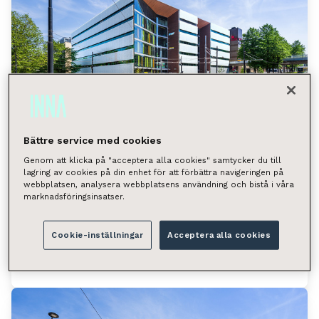
Bättre service med cookies
Genom att klicka på "acceptera alla cookies" samtycker du till
lagring av cookies på din enhet för att förbättra navigeringen på
Ratamestarinkatu 7 a, Helsinki
webbplatsen, analysera webbplatsens användning och bistå i våra
marknadsföringsinsatser.
(Pasila)
Ratamestarinkatu 7 a, 00520 Helsinki
Cookie-inställningar
Acceptera alla cookies
Tilan tyyppi
Toimistotila 270 m²