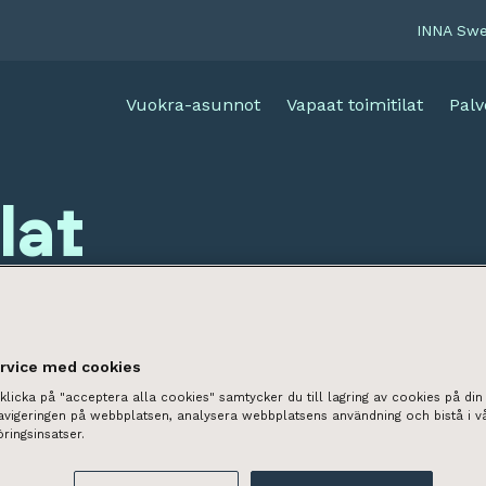
INNA Sw
Vuokra-asunnot
Vapaat toimitilat
Palv
lat
ervice med cookies
licka på "acceptera alla cookies" samtycker du till lagring av cookies på din 
navigeringen på webbplatsen, analysera webbplatsens användning och bistå i v
ringsinsatser.