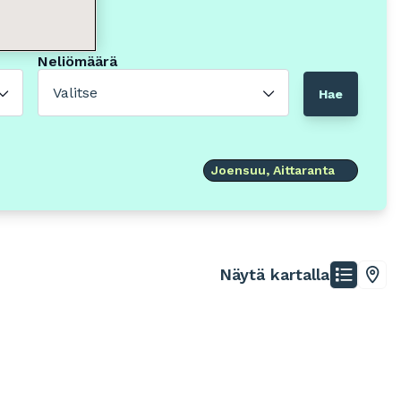
Neliömäärä
Valitse
Hae
Joensuu, Aittaranta
Näytä kartalla