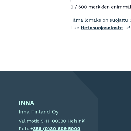
0 / 600 merkkien enimmä
Tämä lomake on suojattu 
Lue
tietosuojaseloste
INNA
Inna Finland Oy
Valimotie 9-11, 00380 Helsinki
Puh. +
358 (0)
30 609 5000