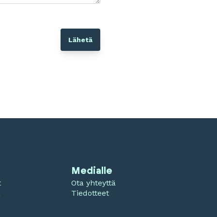
Medialle
t
Ota yhteyttä
a
Tiedotteet