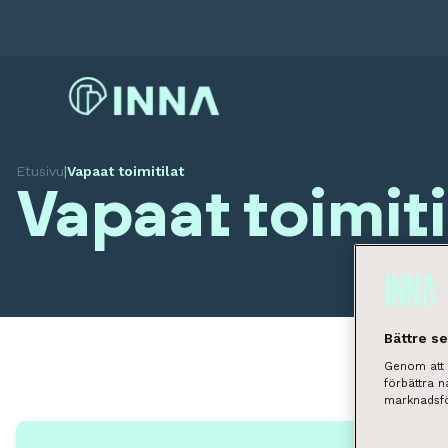
Etusivu
|
Vapaat toimitilat
Vapaat toimiti
Bättre s
Genom att k
förbättra 
marknadsfö