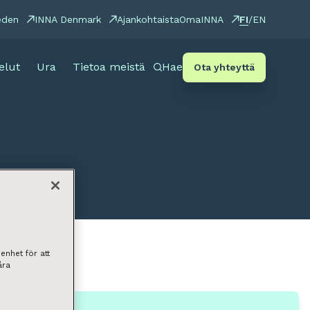
FI
eden
INNA Denmark
Ajankohtaista
OmaINNA
/
EN
elut
Ura
Tietoa meistä
Hae
Ota yhteyttä
enhet för att
åra