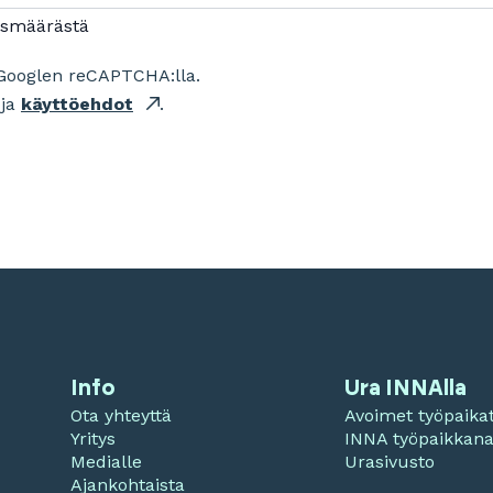
ismäärästä
Googlen reCAPTCHA:lla.
ja
käyttöehdot
.
Info
Ura INNAlla
Ota yhteyttä
Avoimet työpaika
Yritys
INNA työpaikkan
Medialle
Urasivusto
Ajankohtaista