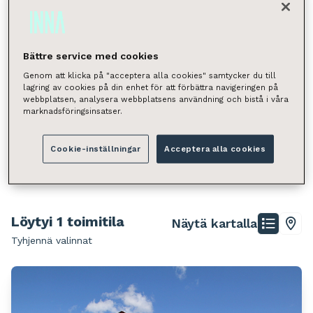
Toimistotila
Neliömäärä
Bättre service med cookies
Valitse
Genom att klicka på "acceptera alla cookies" samtycker du till
Voit hakea kunnan, kaupunginosan, katuosoitteen tai
lagring av cookies på din enhet för att förbättra navigeringen på
postinumeron perusteella.
webbplatsen, analysera webbplatsens användning och bistå i våra
marknadsföringsinsatser.
Joensuu
Toimistotila
Cookie-inställningar
Acceptera alla cookies
Hae
Löytyi 1 toimitila
Näytä kartalla
Tyhjennä valinnat