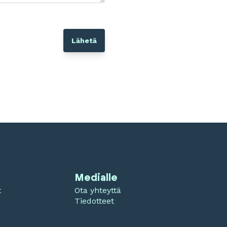
Medialle
t
Ota yhteyttä
a
Tiedotteet