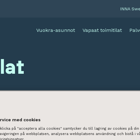
INNA Sw
Vuokra-asunnot
Vapaat toimitilat
Palv
lat
ervice med cookies
licka på "acceptera alla cookies" samtycker du till lagring av cookies på din 
navigeringen på webbplatsen, analysera webbplatsens användning och bistå i v
ringsinsatser.