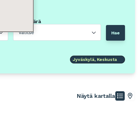
Neliömäärä
Valitse
Hae
Jyväskylä, Keskusta
Näytä kartalla