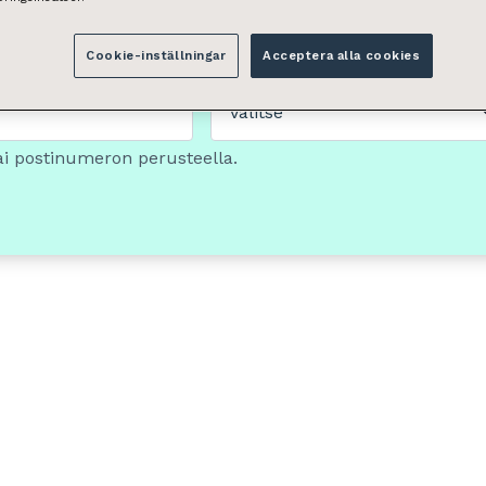
Cookie-inställningar
Acceptera alla cookies
Tilan tyyppi
Valitse
ai postinumeron perusteella.