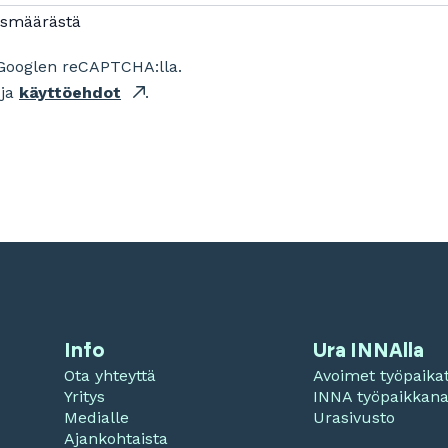
ismäärästä
Googlen reCAPTCHA:lla.
ja
käyttöehdot
.
Info
Ura INNAlla
Ota yhteyttä
Avoimet työpaika
Yritys
INNA työpaikkan
Medialle
Urasivusto
Ajankohtaista