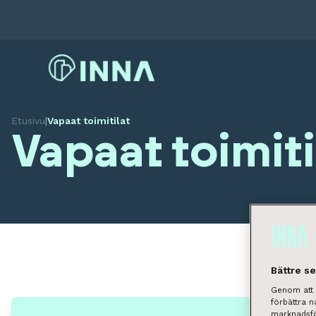
Etusivu
|
Vapaat toimitilat
Vapaat toimiti
Bättre s
Genom att k
förbättra 
marknadsfö