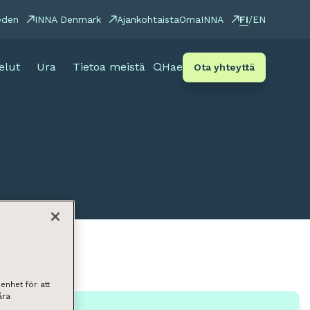
FI
eden
INNA Denmark
Ajankohtaista
OmaINNA
/
EN
elut
Ura
Tietoa meistä
Hae
Ota yhteyttä
enhet för att
åra