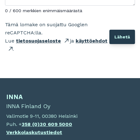
0 / 600 merkkien enimmäismäärästä
Tämä lomake on suojattu Googlen
reCAPTCHA:lla.
Lue
tietosuojaseloste
ja
käyttöehdot
.
INNA
INNA Finland Oy
Valimotie 9-11, 00380 Helsinki
Puh. +
358 (0)
30 609 5000
Verkkolaskutustiedot