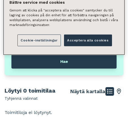
Liiketila
Bättre service med cookies
Genom att klicka på "acceptera alla cookies" samtycker du till
Neliömäärä
lagring av cookies på din enhet för att förbättra navigeringen på
webbplatsen, analysera webbplatsens användning och bistå i våra
Valitse
marknadsföringsinsatser.
Voit hakea kunnan, kaupunginosan, katuosoitteen tai
postinumeron perusteella.
Cookie-inställningar
Acceptera alla cookies
Jyväskylä
Liiketila
Hae
Löytyi 0 toimitilaa
Näytä kartalla
Tyhjennä valinnat
Toimitiloja ei löytynyt.