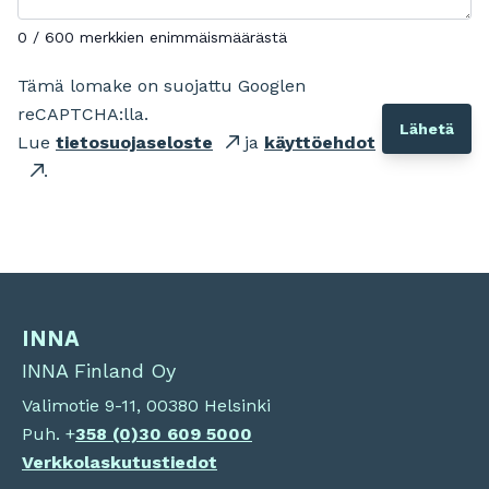
0 / 600 merkkien enimmäismäärästä
Tämä lomake on suojattu Googlen
reCAPTCHA:lla.
Lue
tietosuojaseloste
ja
käyttöehdot
.
INNA
INNA Finland Oy
Valimotie 9-11, 00380 Helsinki
Puh. +
358 (0)
30 609 5000
Verkkolaskutustiedot