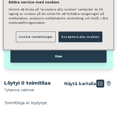
Liiketila
Bättre service med cookies
Genom att klicka på "acceptera alla cookies" samtycker du till
Neliömäärä
lagring av cookies på din enhet för att förbättra navigeringen på
webbplatsen, analysera webbplatsens användning och bistå i våra
Valitse
marknadsföringsinsatser.
Voit hakea kunnan, kaupunginosan, katuosoitteen tai
postinumeron perusteella.
Cookie-inställningar
Acceptera alla cookies
Jyväskylä
Liiketila
Hae
Löytyi 0 toimitilaa
Näytä kartalla
Tyhjennä valinnat
Toimitiloja ei löytynyt.