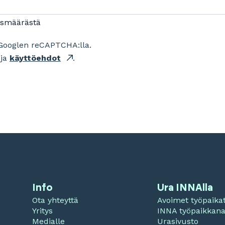
ismäärästä
Googlen reCAPTCHA:lla.
ja
käyttöehdot
.
Info
Ura INNAlla
Ota yhteyttä
Avoimet työpaika
Yritys
INNA työpaikkan
Medialle
Urasivusto