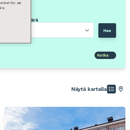
enhet för att
åra
Neliömäärä
Valitse
Hae
Kotka
Näytä kartalla