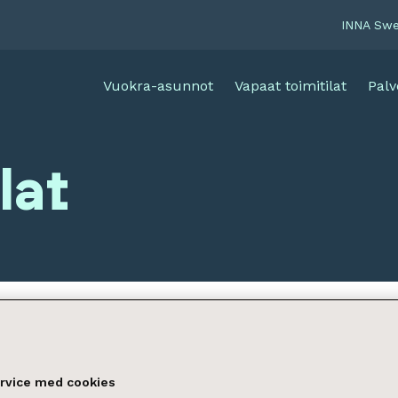
INNA Sw
Vuokra-asunnot
Vapaat toimitilat
Palv
lat
ervice med cookies