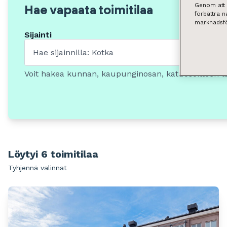
Genom att k
Hae vapaata toimitilaa
förbättra 
marknadsfö
Sijainti
Voit hakea kunnan, kaupunginosan, katuosoitteen t
Löytyi 6 toimitilaa
Tyhjennä valinnat