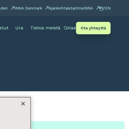
FI
eden
INNA Denmark
Ajankohtaista
OmaINNA
/
EN
elut
Ura
Tietoa meistä
Hae
Ota yhteyttä