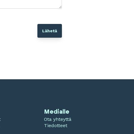
Medialle
t
Ota yhteyttä
a
Tiedotteet