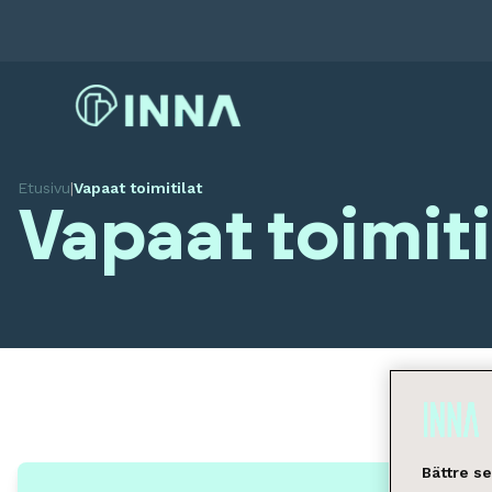
Etusivu
|
Vapaat toimitilat
Vapaat toimiti
Bättre s