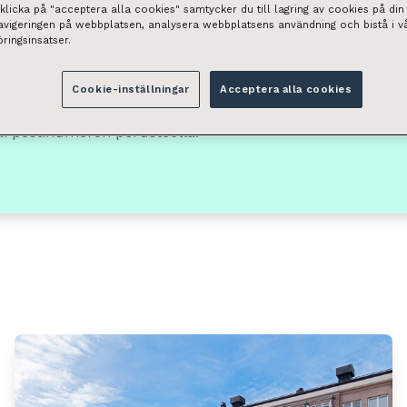
licka på "acceptera alla cookies" samtycker du till lagring av cookies på din 
navigeringen på webbplatsen, analysera webbplatsens användning och bistå i v
ringsinsatser.
Tilan tyyppi
Cookie-inställningar
Acceptera alla cookies
Valitse
ai postinumeron perusteella.