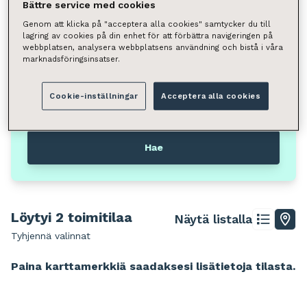
Valitse
Bättre service med cookies
Genom att klicka på "acceptera alla cookies" samtycker du till
Neliömäärä
lagring av cookies på din enhet för att förbättra navigeringen på
webbplatsen, analysera webbplatsens användning och bistå i våra
Valitse
marknadsföringsinsatser.
Voit hakea kunnan, kaupunginosan, katuosoitteen tai
Cookie-inställningar
Acceptera alla cookies
postinumeron perusteella.
Kuopio
Hae
Löytyi 2 toimitilaa
Näytä listalla
Tyhjennä valinnat
Leaflet
|
© Stadia Maps, © Stamen Design, © OpenMapTiles, ©
OpenStreetMap
Paina karttamerkkiä saadaksesi lisätietoja tilasta.
+
−