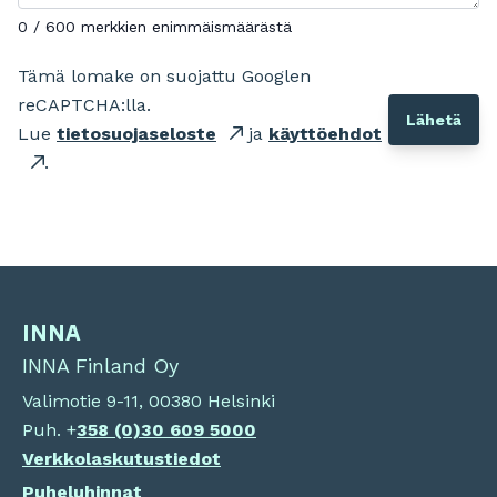
0 / 600 merkkien enimmäismäärästä
Tämä lomake on suojattu Googlen
reCAPTCHA:lla.
Lue
tietosuojaseloste
ja
käyttöehdot
.
INNA
INNA Finland Oy
Valimotie 9-11, 00380 Helsinki
Puh. +
358 (0)
30 609 5000
Verkkolaskutustiedot
Puheluhinnat