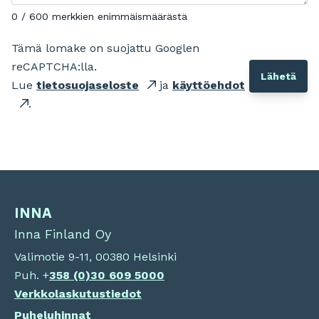
0 / 600 merkkien enimmäismäärästä
Tämä lomake on suojattu Googlen
reCAPTCHA:lla.
Lue
tietosuojaseloste
ja
käyttöehdot
.
INNA
Inna Finland Oy
Valimotie 9-11, 00380 Helsinki
Puh. +
358 (0)
30 609 5000
Verkkolaskutustiedot
Puheluhinnat