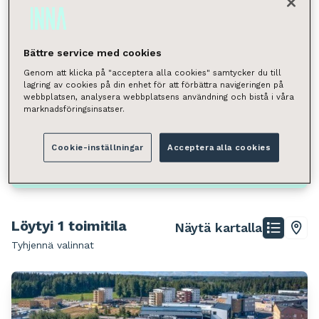
Valitse
Neliömäärä
Bättre service med cookies
Valitse
Genom att klicka på "acceptera alla cookies" samtycker du till
lagring av cookies på din enhet för att förbättra navigeringen på
Voit hakea kunnan, kaupunginosan, katuosoitteen tai
webbplatsen, analysera webbplatsens användning och bistå i våra
postinumeron perusteella.
marknadsföringsinsatser.
Porvoo, Länsiranta
Cookie-inställningar
Acceptera alla cookies
Hae
Löytyi 1 toimitila
Näytä kartalla
Tyhjennä valinnat