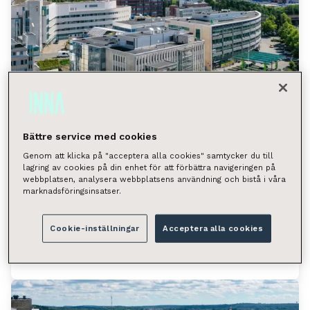
Bättre service med cookies
Genom att klicka på "acceptera alla cookies" samtycker du till
lagring av cookies på din enhet för att förbättra navigeringen på
Hatanpään valtatie 18, Tampere
webbplatsen, analysera webbplatsens användning och bistå i våra
marknadsföringsinsatser.
(Ratina)
Hatanpään valtatie 18, 33100 Tampere
Cookie-inställningar
Acceptera alla cookies
Tilan tyyppi
Toimistotila 333.7 m²