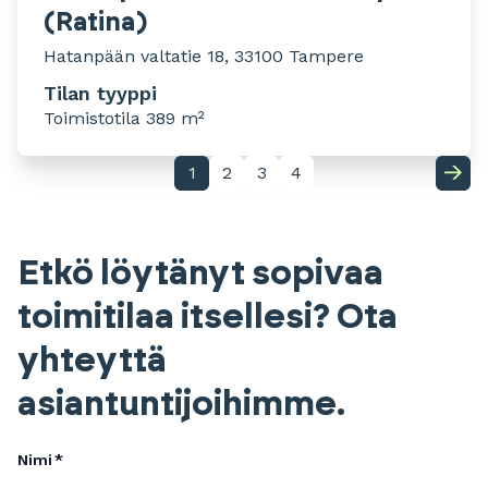
(Ratina)
Hatanpään valtatie 18, 33100 Tampere
Tilan tyyppi
Toimistotila 389 m²
1
2
3
4
Etkö löytänyt sopivaa
toimitilaa itsellesi? Ota
yhteyttä
asiantuntijoihimme.
Nimi