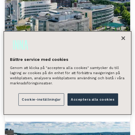
Bättre service med cookies
Genom att klicka på "acceptera alla cookies" samtycker du till
lagring av cookies på din enhet för att förbättra navigeringen på
Hatanpään valtatie 18, Tampere
webbplatsen, analysera webbplatsens användning och bistå i våra
marknadsföringsinsatser.
(Ratina)
Hatanpään valtatie 18, 33100 Tampere
Cookie-inställningar
Acceptera alla cookies
Tilan tyyppi
Toimistotila 178 m²