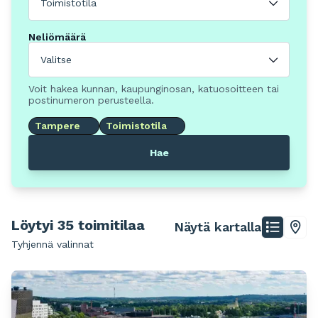
Toimistotila
Neliömäärä
Valitse
Voit hakea kunnan, kaupunginosan, katuosoitteen tai
postinumeron perusteella.
Tampere
Toimistotila
Hae
Löytyi 35 toimitilaa
Näytä kartalla
Tyhjennä valinnat