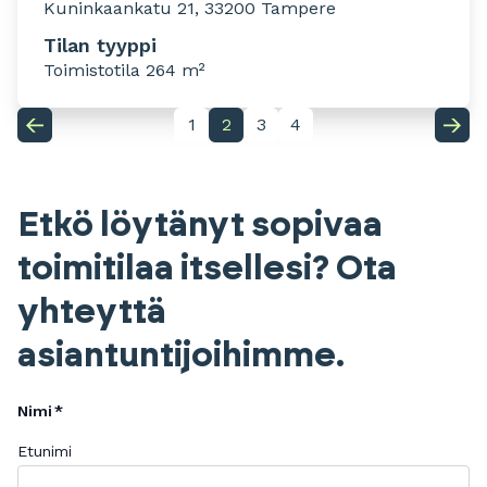
Kuninkaankatu 21, 33200 Tampere
Tilan tyyppi
Toimistotila 264 m²
1
2
3
4
Etkö löytänyt sopivaa
toimitilaa itsellesi? Ota
yhteyttä
asiantuntijoihimme.
Nimi
Etunimi