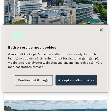
Bättre service med cookies
Genom att klicka på "acceptera alla cookies" samtycker du till
lagring av cookies på din enhet för att förbättra navigeringen på
Hatanpään valtatie 18, Tampere
webbplatsen, analysera webbplatsens användning och bistå i våra
marknadsföringsinsatser.
(Ratina)
Hatanpään valtatie 18, 33100 Tampere
Cookie-inställningar
Acceptera alla cookies
Tilan tyyppi
Toimistotila 80 m²