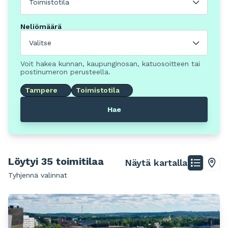
Toimistotila
Neliömäärä
Valitse
Voit hakea kunnan, kaupunginosan, katuosoitteen tai
postinumeron perusteella.
Tampere
Toimistotila
Hae
Löytyi 35 toimitilaa
Näytä kartalla
Tyhjennä valinnat