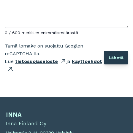
0 / 600 merkkien enimmäismäärästä
Tämä lomake on suojattu Googlen
reCAPTCHA:lla.
Lue
tietosuojaseloste
ja
käyttöehdot
.
INNA
Inna Finland Oy
Valimotie 9-11, 00380 Helsinki