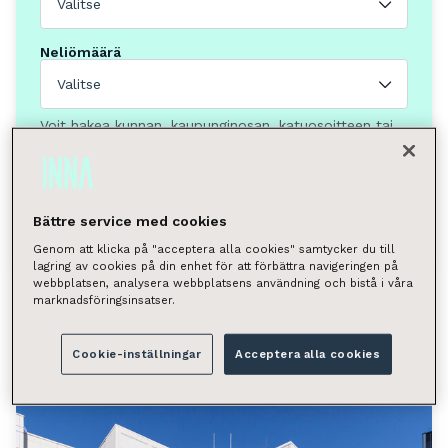
Valitse
Neliömäärä
Valitse
Voit hakea kunnan, kaupunginosan, katuosoitteen tai
postinumeron perusteella.
Helsinki, Pasila
Hae
Bättre service med cookies
Genom att klicka på "acceptera alla cookies" samtycker du till
lagring av cookies på din enhet för att förbättra navigeringen på
webbplatsen, analysera webbplatsens användning och bistå i våra
marknadsföringsinsatser.
Löytyi 12 toimitilaa
Näytä kartalla
Tyhjennä valinnat
Cookie-inställningar
Acceptera alla cookies