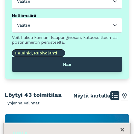
Valitse
Neliömäärä
Valitse
Voit hakea kunnan, kaupunginosan, katuosoitteen tai
postinumeron perusteella.
Helsinki, Ruoholahti
Hae
Löytyi 43 toimitilaa
Näytä kartalla
Tyhjennä valinnat