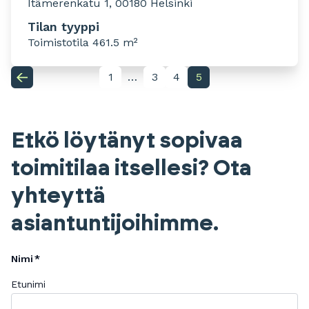
Itämerenkatu 1, 00180 Helsinki
Tilan tyyppi
Toimistotila 461.5 m²
1
…
3
4
5
Etkö löytänyt sopivaa
toimitilaa itsellesi? Ota
yhteyttä
asiantuntijoihimme.
Nimi
Etunimi