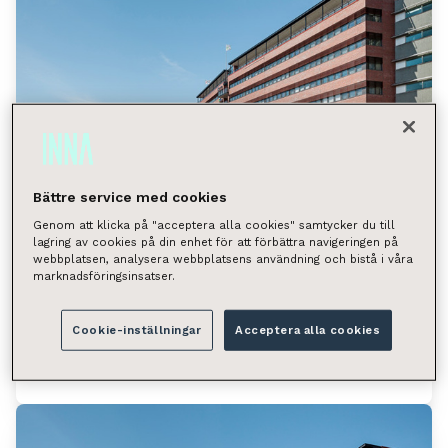
Bättre service med cookies
Genom att klicka på "acceptera alla cookies" samtycker du till
lagring av cookies på din enhet för att förbättra navigeringen på
Lintulahdenkuja 10, Helsinki
webbplatsen, analysera webbplatsens användning och bistå i våra
marknadsföringsinsatser.
(Sörnäinen)
Lintulahdenkuja 10, 00500 Helsinki
Cookie-inställningar
Acceptera alla cookies
Tilan tyyppi
Toimistotila 614 m²