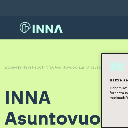
Etusivu
|
Yhteystiedot
|
INNA Asuntovuokraus yhteystiedot
|
INNA As
Bättre s
Genom att k
INNA
förbättra 
marknadsfö
Asuntovuokr