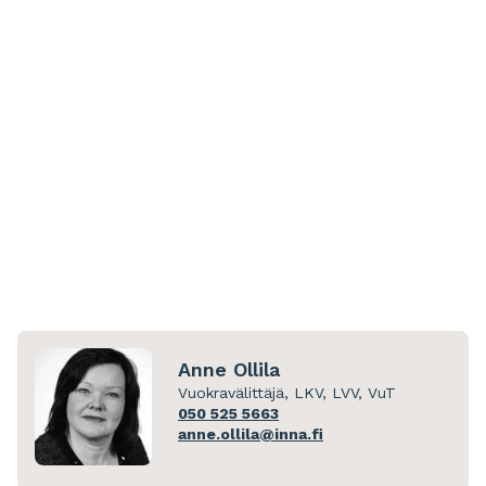
Leaflet
|
© OpenStreetMap
Anne Ollila
Vuokravälittäjä, LKV, LVV, VuT
050 525 5663
anne.ollila@inna.fi