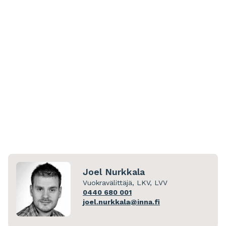
Joel Nurkkala
Vuokravälittäjä, LKV, LVV
0440 680 001
joel.nurkkala@inna.fi