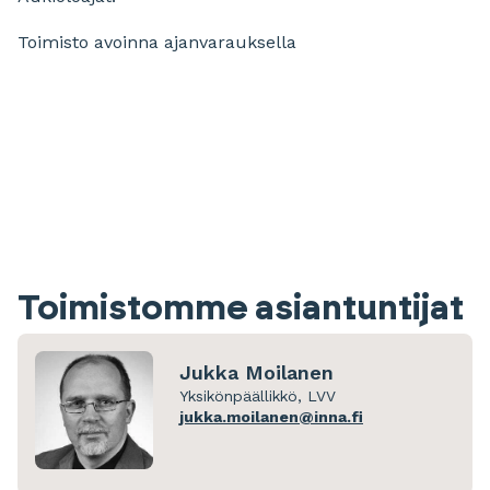
Toimisto avoinna ajanvarauksella
+
−
Toimistomme asiantuntijat
Jukka Moilanen
Yksikönpäällikkö, LVV
jukka.moilanen@inna.fi