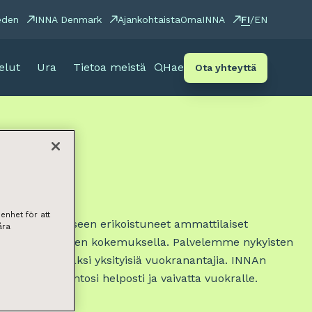
FI
eden
INNA Denmark
Ajankohtaista
OmaINNA
/
EN
elut
Ura
Tietoa meistä
Hae
Ota yhteyttä
enhet för att
ntovuokraukseen erikoistuneet ammattilaiset
åra
aidolla ja vuosien kokemuksella. Palvelemme nykyisten
tsijöiden lisäksi yksityisiä vuokranantajia. INNAn
ulla saat asuntosi helposti ja vaivatta vuokralle.