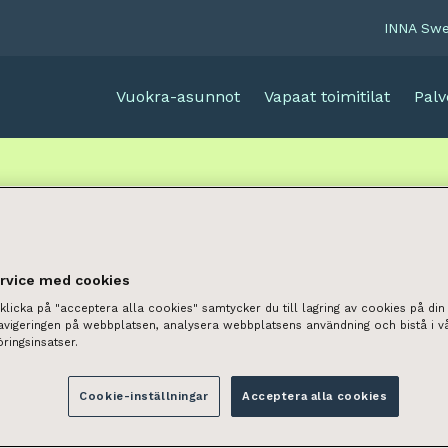
INNA Sw
Vuokra-asunnot
Vapaat toimitilat
Palv
untovuokraus Oulu
ervice med cookies
licka på "acceptera alla cookies" samtycker du till lagring av cookies på din 
INNAn Oulun toimiston asu
navigeringen på webbplatsen, analysera webbplatsens användning och bistå i v
ringsinsatser.
palvelevat sinua ammattit
asukkaiden ja uuden kodin e
aus
Cookie-inställningar
Acceptera alla cookies
vuokravälityspalveluiden av