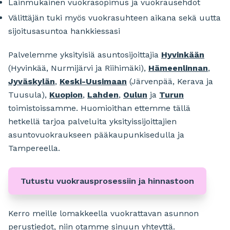
Lainmukainen vuokrasopimus ja vuokrausehdot
Välittäjän tuki myös vuokrasuhteen aikana sekä uutta
sijoitusasuntoa hankkiessasi
Palvelemme yksityisiä asuntosijoittajia
Hyvinkään
(Hyvinkää, Nurmijärvi ja Riihimäki),
Hämeenlinnan
,
Jyväskylän
,
Keski-Uusimaan
(Järvenpää, Kerava ja
Tuusula),
Kuopion
,
Lahden
,
Oulun
ja
Turun
toimistoissamme. Huomioithan ettemme tällä
hetkellä tarjoa palveluita yksityissijoittajien
asuntovuokraukseen pääkaupunkisedulla ja
Tampereella.
Tutustu vuokrausprosessiin ja hinnastoon
Kerro meille lomakkeella vuokrattavan asunnon
perustiedot, niin otamme sinuun yhteyttä.