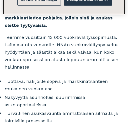
turvallista, kun kokenut välittäjä etsii luotettavat
vuokralaisehdokkaat. Vuokrataso määritellään
markkinatiedon pohjalta, jolloin sinä ja asukas
olette tyytyväisiä.
Teemme vuosittain 13 000 vuokravälityssopimusta.
Laita asunto vuokralle INNAn vuokravälityspalvelua
hyödyntäen ja säästät aikaa sekä vaivaa, kun koko
vuokrausprosessi on alusta loppuun ammattilaisen
hallinnassa.
Tuottava, hakijoille sopiva ja markkinatilanteen
mukainen vuokrataso
Näkyvyyttä asunnollesi suurimmissa
asuntoportaaleissa
Turvallinen asukasvalinta ammattilaisen silmällä ja
toimivilla prosesseilla