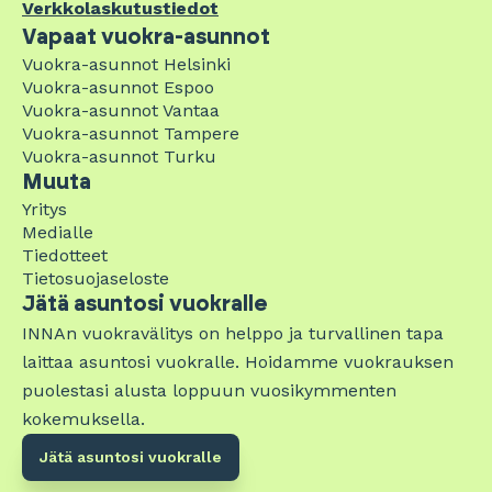
Verkkolaskutustiedot
Vapaat vuokra-asunnot
Vuokra-asunnot Helsinki
Vuokra-asunnot Espoo
Vuokra-asunnot Vantaa
Vuokra-asunnot Tampere
Vuokra-asunnot Turku
Muuta
Yritys
Medialle
Tiedotteet
Tietosuojaseloste
Jätä asuntosi vuokralle
INNAn vuokravälitys on helppo ja turvallinen tapa
laittaa asuntosi vuokralle. Hoidamme vuokrauksen
puolestasi alusta loppuun vuosikymmenten
kokemuksella.
Jätä asuntosi vuokralle