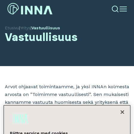
Etusivu
|
Yritys
|
Vastuullisuus
Vastuullisuus
Arvot ohjaavat toimintaamme, ja yksi INNAn kolmesta
arvosta on ”Toimimme vastuullisesti”. Sen mukaisesti
kannamme vastuuta huomisesta sekä yrityksenä että
henkilökohtaisella tasolla. Valintojamme ohjaavat
vastuu toisistamme, asiakkaistamme, ympäristöstä,
yhteiskunnasta ja taloudellisesta menestyksestä.
Toimintamme pohjautuu avoimuuteen ja
Bättre service med cookies