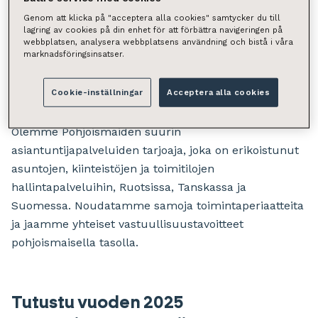
rehellisyyteen.
Genom att klicka på "acceptera alla cookies" samtycker du till
lagring av cookies på din enhet för att förbättra navigeringen på
webbplatsen, analysera webbplatsens användning och bistå i våra
Meille vastuullisuus tarkoittaa paitsi vastuuta
marknadsföringsinsatser.
ympäristöstä, myös vastuullisuutta arjessa ja
toimintatavoissa. Meille tärkeät vastuullisuustoimet
Cookie-inställningar
Acceptera alla cookies
on koottu vuosittaiseen vastuullisuusraporttiimme.
Olemme Pohjoismaiden suurin
asiantuntijapalveluiden tarjoaja, joka on erikoistunut
asuntojen, kiinteistöjen ja toimitilojen
hallintapalveluihin, Ruotsissa, Tanskassa ja
Suomessa. Noudatamme samoja toimintaperiaatteita
ja jaamme yhteiset vastuullisuustavoitteet
pohjoismaisella tasolla.
Tutustu vuoden 2025