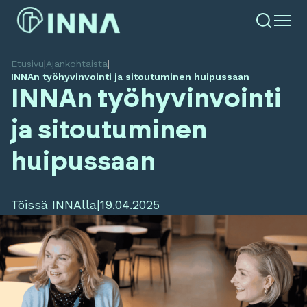
Etusivu
|
Ajankohtaista
|
INNAn työhyvinvointi ja sitoutuminen huipussaan
INNAn työhyvinvointi
ja sitoutuminen
huipussaan
Töissä INNAlla
|
19.04.2025