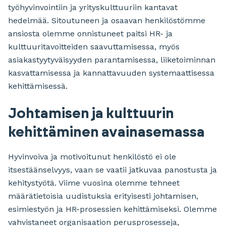
työhyvinvointiin ja yrityskulttuuriin kantavat
hedelmää. Sitoutuneen ja osaavan henkilöstömme
ansiosta olemme onnistuneet paitsi HR- ja
kulttuuritavoitteiden saavuttamisessa, myös
asiakastyytyväisyyden parantamisessa, liiketoiminnan
kasvattamisessa ja kannattavuuden systemaattisessa
kehittämisessä.
Johtamisen ja kulttuurin
kehittäminen avainasemassa
Hyvinvoiva ja motivoitunut henkilöstö ei ole
itsestäänselvyys, vaan se vaatii jatkuvaa panostusta ja
kehitystyötä. Viime vuosina olemme tehneet
määrätietoisia uudistuksia erityisesti johtamisen,
esimiestyön ja HR-prosessien kehittämiseksi. Olemme
vahvistaneet organisaation perusprosesseja,