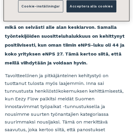
parantunut, ja henkilöstön vaihtuvuus on ollut
Cookie-inställningar
Acceptera alla cookies
laskussa. Vuonna 2024 vapaaehtoinen vaihtuvuus
oli vain 6 %, ja sairauspoissaoloprosentti oli 2,3 %,
mikä on selvästi alle alan keskiarvon. Samalla
työntekijöiden suositteluhalukkuus on kehittynyt
positiivisesti, kun oman tiimin eNPS-luku oli 44 ja
koko yrityksen eNPS 27. Tämä kertoo siitä, että
meillä viihdytään ja voidaan hyvin.
Tavoitteellinen ja pitkäjänteinen kehitystyö on
tuottanut tulosta myös laajemmin. Inna sai
tunnustusta henkilöstökokemuksen kehittämisestä,
kun Eezy Flow palkitsi meidät Suomen
innostavimmat työpaikat -tunnustuksella ja
nousimme suurten työnantajien kategoriassa
suurimmaksi nousijaksi. Tämä on merkittävä
saavutus, joka kertoo siitä, että panostukset