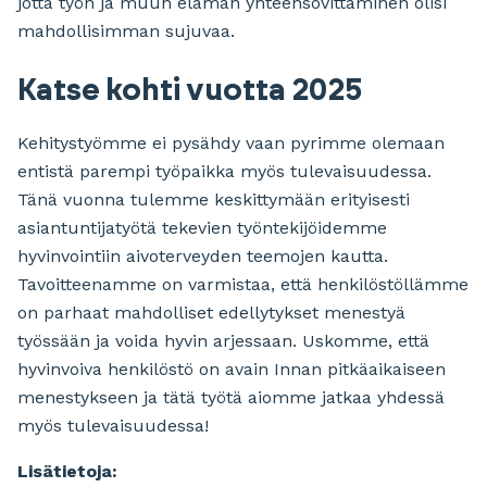
jotta työn ja muun elämän yhteensovittaminen olisi
mahdollisimman sujuvaa.
Katse kohti vuotta 2025
Kehitystyömme ei pysähdy vaan pyrimme olemaan
entistä parempi työpaikka myös tulevaisuudessa.
Tänä vuonna tulemme keskittymään erityisesti
asiantuntijatyötä tekevien työntekijöidemme
hyvinvointiin aivoterveyden teemojen kautta.
Tavoitteenamme on varmistaa, että henkilöstöllämme
on parhaat mahdolliset edellytykset menestyä
työssään ja voida hyvin arjessaan. Uskomme, että
hyvinvoiva henkilöstö on avain Innan pitkäaikaiseen
menestykseen ja tätä työtä aiomme jatkaa yhdessä
myös tulevaisuudessa!
Lisätietoja: