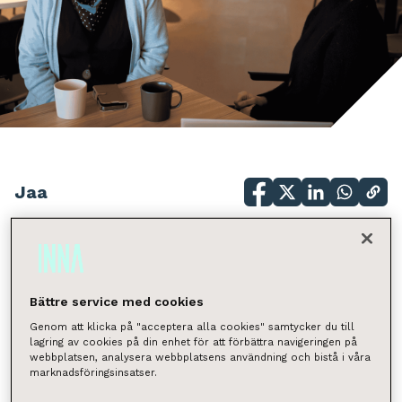
Jaa
INNAn henkilöstön hyvinvointi ja työtyytyväisyys
ovat olleet vahvassa kasvussa ja viime vuosina
tehdyt kehitystoimenpiteet näkyvät myös
Bättre service med cookies
konkreettisesti työntekijöidemme arjessa.
Genom att klicka på "acceptera alla cookies" samtycker du till
lagring av cookies på din enhet för att förbättra navigeringen på
Sairauspoissaolot ovat vähentyneet vuosi
webbplatsen, analysera webbplatsens användning och bistå i våra
marknadsföringsinsatser.
vuodelta, työntekijöiden sitoutuminen on