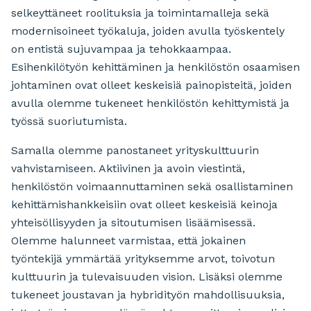
selkeyttäneet roolituksia ja toimintamalleja sekä
modernisoineet työkaluja, joiden avulla työskentely
on entistä sujuvampaa ja tehokkaampaa.
Esihenkilötyön kehittäminen ja henkilöstön osaamisen
johtaminen ovat olleet keskeisiä painopisteitä, joiden
avulla olemme tukeneet henkilöstön kehittymistä ja
työssä suoriutumista.
Samalla olemme panostaneet yrityskulttuurin
vahvistamiseen. Aktiivinen ja avoin viestintä,
henkilöstön voimaannuttaminen sekä osallistaminen
kehittämishankkeisiin ovat olleet keskeisiä keinoja
yhteisöllisyyden ja sitoutumisen lisäämisessä.
Olemme halunneet varmistaa, että jokainen
työntekijä ymmärtää yrityksemme arvot, toivotun
kulttuurin ja tulevaisuuden vision. Lisäksi olemme
tukeneet joustavan ja hybridityön mahdollisuuksia,