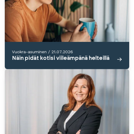
Vuokra-asuminen
/
21.07.2026
Näin pidät kotisi viileämpänä helteillä