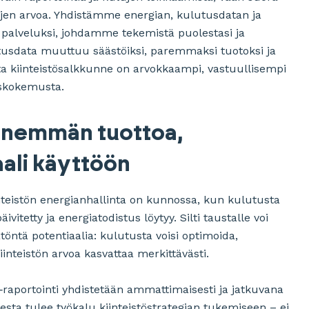
töjen arvoa. Yhdistämme energian, kulutusdatan ja
 palveluksi, johdamme tekemistä puolestasi ja
usdata muuttuu säästöiksi, paremmaksi tuotoksi ja
jotta kiinteistösalkkunne on arvokkaampi, vastuullisempi
iskokemusta.
enemmän tuottoa,
aali käyttöön
inteistön energianhallinta on kunnossa, kun kulutusta
ivitetty ja energiatodistus löytyy. Silti taustalle voi
öntä potentiaalia: kulutusta voisi optimoida,
iinteistön arvoa kasvattaa merkittävästi.
‑raportointi yhdistetään ammattimaisesti ja jatkuvana
esta tulee työkalu kiinteistöstrategian tukemiseen – ei