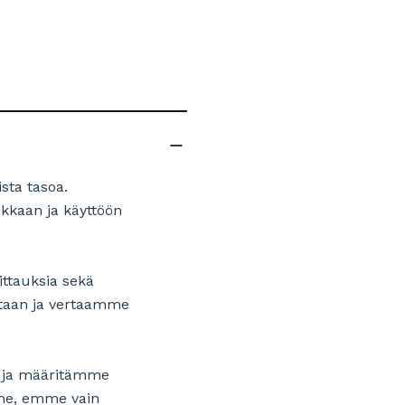
sta tasoa.
okkaan ja käyttöön
ittauksia sekä
ntaan ja vertaamme
yt ja määritämme
me, emme vain