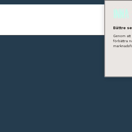
Bättre s
Genom att k
förbättra 
marknadsfö