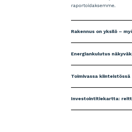
raportoidaksemme.
Rakennus on yksilö – myö
Energiankulutus näkyväk
Toimivassa kiinteistössä
Investointitiekartta: rei