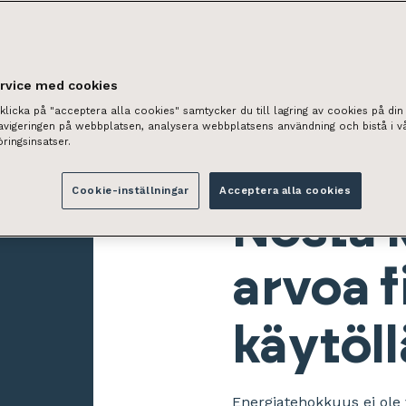
ervice med cookies
licka på "acceptera alla cookies" samtycker du till lagring av cookies på din 
navigeringen på webbplatsen, analysera webbplatsens användning och bistå i v
ringsinsatser.
Cookie-inställningar
Acceptera alla cookies
Nosta k
arvoa f
käytöll
Energiatehokkuus ei ole 