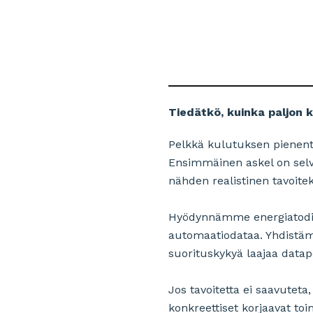
Tiedätkö, kuinka paljon ki
Pelkkä kulutuksen pienenty
Ensimmäinen askel on selvi
nähden realistinen tavoiteku
Hyödynnämme energiatodistu
automaatiodataa. Yhdistäm
suorituskykyä laajaa datap
Jos tavoitetta ei saavutet
konkreettiset korjaavat 