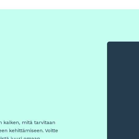
 kaiken, mitä tarvitaan
een kehittämiseen. Voitte
iistä juuri omaan