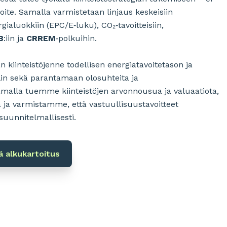
oite. Samalla varmistetaan linjaus keskeisiin
gialuokkiin (EPC/E‑luku), CO₂‑tavoitteisiin,
B
:iin ja
CRREM
‑polkuihin.
kiinteistöjenne todellisen energiatavoitetason ja
lin sekä parantamaan olosuhteita ja
malla tuemme kiinteistöjen arvonnousua ja valuaatiota,
ja varmistamme, että vastuullisuustavoitteet
 suunnitelmallisesti.
ä alkukartoitus