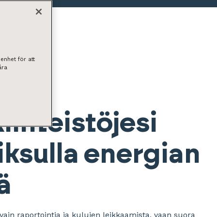
enhet för att
åra
iinteistöjesi
iksulla energian
ä
vain raportointia ja kulujen leikkaamista, vaan suora