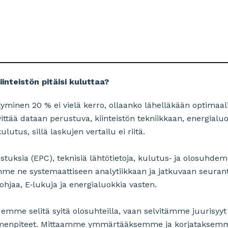
inteistön pitäisi kuluttaa?
minen 20 % ei vielä kerro, ollaanko lähelläkään optimaali
ttää dataan perustuva, kiinteistön tekniikkaan, energialu
lutus, sillä laskujen vertailu ei riitä.
ksia (EPC), teknisiä lähtötietoja, kulutus‑ ja olosuhdem
me ne systemaattiseen analytiikkaan ja jatkuvaan seura
ohjaa, E‑lukuja ja energialuokkia vasten.
a, emme selitä syitä olosuhteilla, vaan selvitämme juurisy
toimenpiteet. Mittaamme ymmärtääksemme ja korjataksem