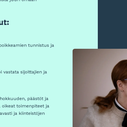
ut:
poikkeamien tunnistus ja
vastata sijoittajien ja
ehokkuuden, päästöt ja
 oikeat toimenpiteet ja
vasti ja kiinteistöjen