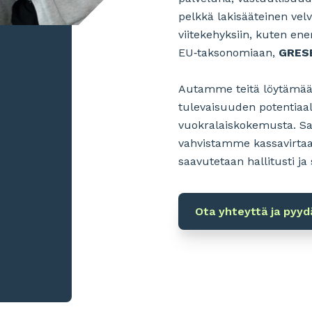
pelkkä lakisääteinen velv
viitekehyksiin, kuten ener
EU‑taksonomiaan,
GRES
Autamme teitä löytämään 
tulevaisuuden potentiaa
vuokralaiskokemusta. Sa
vahvistamme kassavirtaa 
saavutetaan hallitusti ja
Ota yhteyttä ja pyyd