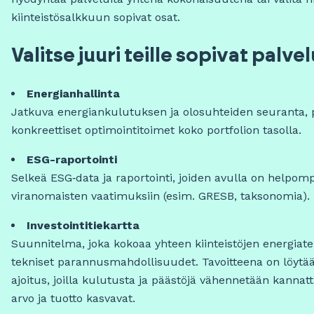
kiinteistösalkkuun sopivat osat.
Valitse juuri teille sopivat palvel
Energianhallinta
Jatkuva energiankulutuksen ja olosuhteiden seuranta, 
konkreettiset optimointitoimet koko portfolion tasolla.
ESG-raportointi
Selkeä ESG‑data ja raportointi, joiden avulla on helpompi 
viranomaisten vaatimuksiin (esim. GRESB, taksonomia).
Investointitiekartta
Suunnitelma, joka kokoaa yhteen kiinteistöjen energiat
tekniset parannusmahdollisuudet. Tavoitteena on löytää
ajoitus, joilla kulutusta ja päästöjä vähennetään kannatta
arvo ja tuotto kasvavat.