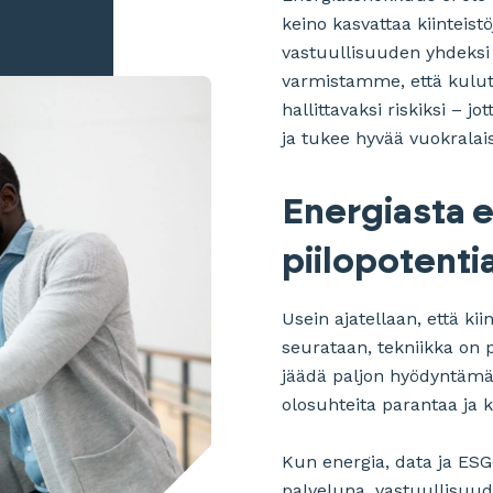
keino kasvattaa kiinteis
vastuullisuuden yhdeksi
varmistamme, että kulut
hallittavaksi riskiksi – 
ja tukee hyvää vuokrala
Energiasta 
piilopotenti
Usein ajatellaan, että ki
seurataan, tekniikka on pä
jäädä paljon hyödyntämät
olosuhteita parantaa ja k
Kun energia, data ja ESG
palveluna, vastuullisuud