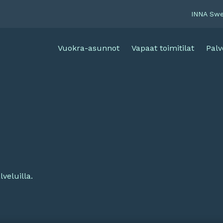
INNA Sw
Vuokra-asunnot
Vapaat toimitilat
Palv
veluilla.