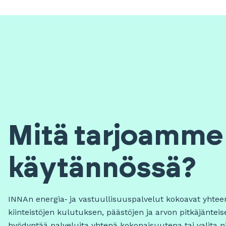
Mitä tarjoamme
käytännössä?
INNAn energia‑ ja vastuullisuuspalvelut kokoavat yhteen
kiinteistöjen kulutuksen, päästöjen ja arvon pitkäjänteis
hyödyntää palveluita yhtenä kokonaisuutena tai valita n