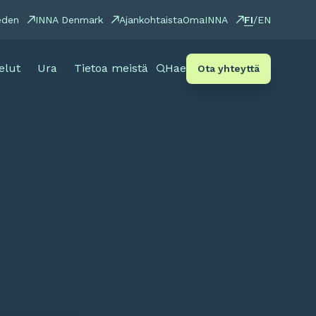
FI
eden
INNA Denmark
Ajankohtaista
OmaINNA
/
EN
elut
Ura
Tietoa meistä
Hae
Ota yhteyttä