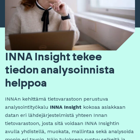
INNA Insight tekee
tiedon analysoinnista
helppoa
INNAn kehittämä tietovarastoon perustuva
analysointityökalu
INNA Insight
kokoaa asiakkaan
datan eri lähdejärjestelmistä yhteen Innan
tietovarastoon, josta sitä voidaan INNA Insightin
avulla yhdistellä, muokata, mallintaa sekä analysoida
monin eri tavoin. Näin tuloksena syntyy selkeitä ja