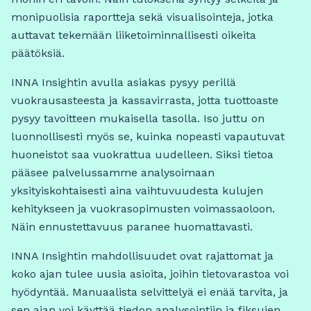
monipuolisia raportteja sekä visualisointeja, jotka
auttavat tekemään liiketoiminnallisesti oikeita
päätöksiä.
INNA Insightin avulla asiakas pysyy perillä
vuokrausasteesta ja kassavirrasta, jotta tuottoaste
pysyy tavoitteen mukaisella tasolla. Iso juttu on
luonnollisesti myös se, kuinka nopeasti vapautuvat
huoneistot saa vuokrattua uudelleen. Siksi tietoa
pääsee palvelussamme analysoimaan
yksityiskohtaisesti aina vaihtuvuudesta kulujen
kehitykseen ja vuokrasopimusten voimassaoloon.
Näin ennustettavuus paranee huomattavasti.
INNA Insightin mahdollisuudet ovat rajattomat ja
koko ajan tulee uusia asioita, joihin tietovarastoa voi
hyödyntää. Manuaalista selvittelyä ei enää tarvita, ja
sen ajan voi käyttää tiedon analysointiin ja fiksujen