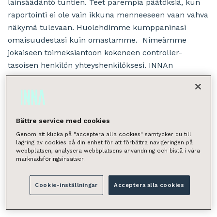
lainsäädäntö tuntien. Teet parempia päätöksiä, kun
raportointi ei ole vain ikkuna menneeseen vaan vahva
näkymä tulevaan. Huolehdimme kumppaninasi
omaisuudestasi kuin omastamme. Nimeämme
jokaiseen toimeksiantoon kokeneen controller-
tasoisen henkilön yhteyshenkilöksesi. INNAn
talouspalveluilla on Taloushallintoliiton auktorisointi.
Bättre service med cookies
Genom att klicka på "acceptera alla cookies" samtycker du till
lagring av cookies på din enhet för att förbättra navigeringen på
webbplatsen, analysera webbplatsens användning och bistå i våra
marknadsföringsinsatser.
Taloushallinnon lakisääteiset toimet
Cookie-inställningar
Acceptera alla cookies
Taloushallinnon ulkoistus