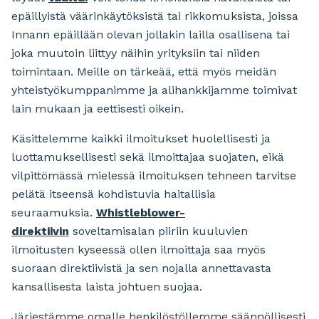
epäillyistä väärinkäytöksistä tai rikkomuksista, joissa
Innann epäillään olevan jollakin lailla osallisena tai
joka muutoin liittyy näihin yrityksiin tai niiden
toimintaan. Meille on tärkeää, että myös meidän
yhteistyökumppanimme ja alihankkijamme toimivat
lain mukaan ja eettisesti oikein.
Käsittelemme kaikki ilmoitukset huolellisesti ja
luottamuksellisesti sekä ilmoittajaa suojaten, eikä
vilpittömässä mielessä ilmoituksen tehneen tarvitse
pelätä itseensä kohdistuvia haitallisia
seuraamuksia.
Whistleblower-
direktiivin
soveltamisalan piiriin kuuluvien
ilmoitusten kyseessä ollen ilmoittaja saa myös
suoraan direktiivistä ja sen nojalla annettavasta
kansallisesta laista johtuen suojaa.
Järjestämme omalle henkilöstöllemme säännöllisesti