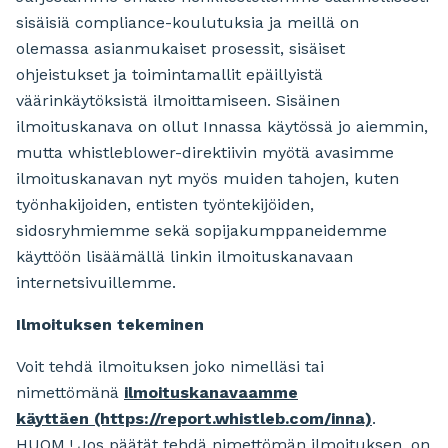
sisäisiä compliance-koulutuksia ja meillä on
olemassa asianmukaiset prosessit, sisäiset
ohjeistukset ja toimintamallit epäillyistä
väärinkäytöksistä ilmoittamiseen. Sisäinen
ilmoituskanava on ollut Innassa käytössä jo aiemmin,
mutta whistleblower-direktiivin myötä avasimme
ilmoituskanavan nyt myös muiden tahojen, kuten
työnhakijoiden, entisten työntekijöiden,
sidosryhmiemme sekä sopijakumppaneidemme
käyttöön lisäämällä linkin ilmoituskanavaan
internetsivuillemme.
Ilmoituksen tekeminen
Voit tehdä ilmoituksen joko nimelläsi tai
nimettömänä
ilmoituskanavaamme
käyttäen (https://report.whistleb.com/inna)
.
HUOM.! Jos päätät tehdä nimettömän ilmoituksen, on