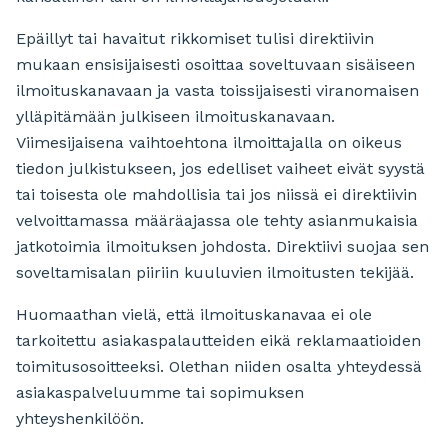
Epäillyt tai havaitut rikkomiset tulisi direktiivin
mukaan ensisijaisesti osoittaa soveltuvaan sisäiseen
ilmoituskanavaan ja vasta toissijaisesti viranomaisen
ylläpitämään julkiseen ilmoituskanavaan.
Viimesijaisena vaihtoehtona ilmoittajalla on oikeus
tiedon julkistukseen, jos edelliset vaiheet eivät syystä
tai toisesta ole mahdollisia tai jos niissä ei direktiivin
velvoittamassa määräajassa ole tehty asianmukaisia
jatkotoimia ilmoituksen johdosta. Direktiivi suojaa sen
soveltamisalan piiriin kuuluvien ilmoitusten tekijää.
Huomaathan vielä, että ilmoituskanavaa ei ole
tarkoitettu asiakaspalautteiden eikä reklamaatioiden
toimitusosoitteeksi. Olethan niiden osalta yhteydessä
asiakaspalveluumme tai sopimuksen
yhteyshenkilöön.