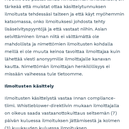
tärkeää että muistat ottaa käsittelytunnuksen
ilmoitusta tehdessäsi talteen ja että käyt myöhemmin
katsomassa, onko ilmoituksesi johdosta tehty
lisäselvityspyyntöjä ja että vastaat niihin. Asian
selvittäminen ilman niitä ei välttämättä ole
mahdollista ja nimettömien ilmoitusten kohdalla
meillä ei ole muuta keinoa tavoittaa ilmoittajaa kuin
lähettää viesti anonyymille ilmoittajalle kanavan
kautta. Nimettömän ilmoittajan henkilöllisyys ei
missään vaiheessa tule tietoomme.
Ilmoitusten käsittely
Ilmoitusten käsittelystä vastaa Innan compliance-
tiimi. Whistleblower-direktiivin mukaan ilmoittajalla
on oikeus saada vastaanottokuittaus seitsemän (7)
päivän kuluessa ilmoituksen jättämisestä ja kolmen
(3) kuukauden kuluessa ilmoituksen