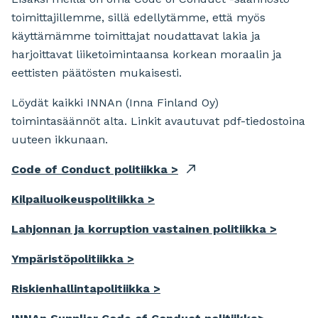
toimittajillemme, sillä edellytämme, että myös
käyttämämme toimittajat noudattavat lakia ja
harjoittavat liiketoimintaansa korkean moraalin ja
eettisten päätösten mukaisesti.
Löydät kaikki INNAn (Inna Finland Oy)
toimintasäännöt alta. Linkit avautuvat pdf-tiedostoina
uuteen ikkunaan.
Code of Conduct politiikka >
Kilpailuoikeuspolitiikka >
Lahjonnan ja korruption vastainen politiikka >
Ympäristöpolitiikka >
Riskienhallintapolitiikka >