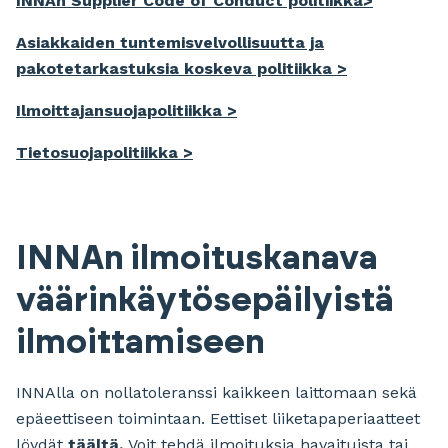
INNAn Supplier Code of Conduct politiikka>
Asiakkaiden tuntemisvelvollisuutta ja
pakotetarkastuksia koskeva politiikka >
Ilmoittajansuojapolitiikka >
Tietosuojapolitiikka >
INNAn ilmoituskanava
väärinkäytösepäilyistä
ilmoittamiseen
INNAlla on nollatoleranssi kaikkeen laittomaan sekä
epäeettiseen toimintaan. Eettiset liiketapaperiaatteet
löydät
täältä.
Voit tehdä ilmoituksia havaituista tai