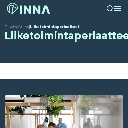
Etusivu
|
Yritys
|
Liiketoimintaperiaatteet
Liiketoimintaperiaatte