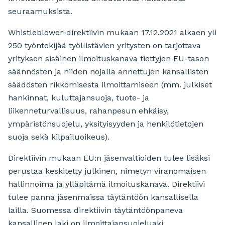
seuraamuksista.
Whistleblower-direktiivin mukaan 17.12.2021 alkaen yli
250 työntekijää työllistävien yritysten on tarjottava
yrityksen sisäinen ilmoituskanava tiettyjen EU-tason
säännösten ja niiden nojalla annettujen kansallisten
säädösten rikkomisesta ilmoittamiseen (mm. julkiset
hankinnat, kuluttajansuoja, tuote- ja
liikenneturvallisuus, rahanpesun ehkäisy,
ympäristönsuojelu, yksityisyyden ja henkilötietojen
suoja sekä kilpailuoikeus).
Direktiivin mukaan EU:n jäsenvaltioiden tulee lisäksi
perustaa keskitetty julkinen, nimetyn viranomaisen
hallinnoima ja ylläpitämä ilmoituskanava. Direktiivi
tulee panna jäsenmaissa täytäntöön kansallisella
lailla. Suomessa direktiivin täytäntöönpaneva
kansallinen laki on ilmoittajansuojeluaki.