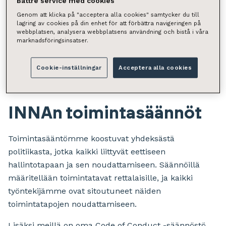
Bättre service med cookies
noudattamalla yhdessä sovittuja
liiketoimintaperiaatteita. Samalla luomme pohjan
Genom att klicka på "acceptera alla cookies" samtycker du till
lagring av cookies på din enhet för att förbättra navigeringen på
yhtiön tulevalle menestykselle.
webbplatsen, analysera webbplatsens användning och bistå i våra
marknadsföringsinsatser.
Cookie-inställningar
Acceptera alla cookies
INNAn toimintasäännöt
Toimintasääntömme koostuvat yhdeksästä
politiikasta, jotka kaikki liittyvät eettiseen
hallintotapaan ja sen noudattamiseen. Säännöillä
määritellään toimintatavat rettalaisille, ja kaikki
työntekijämme ovat sitoutuneet näiden
toimintatapojen noudattamiseen.
Lisäksi meillä on oma Code of Conduct -säännöstö