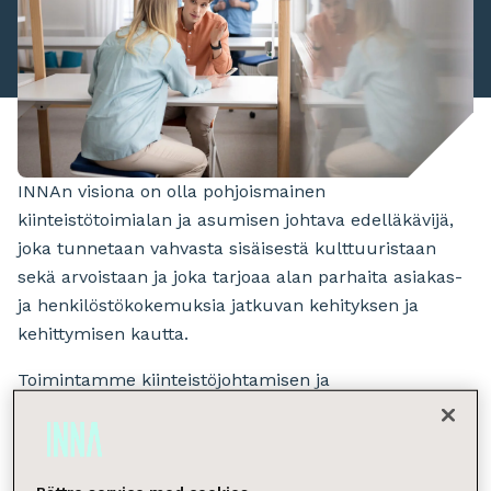
INNAn visiona on olla pohjoismainen
kiinteistötoimialan ja asumisen johtava edelläkävijä,
joka tunnetaan vahvasta sisäisestä kulttuuristaan
sekä arvoistaan ja joka tarjoaa alan parhaita asiakas-
ja henkilöstökokemuksia jatkuvan kehityksen ja
kehittymisen kautta.
Toimintamme kiinteistöjohtamisen ja
kiinteistönvälityksen alalla perustuu
asiantuntemukseen ja luottamukseen. Varmistamme
liiketoimiemme kestävyyden ja vastuullisuuden