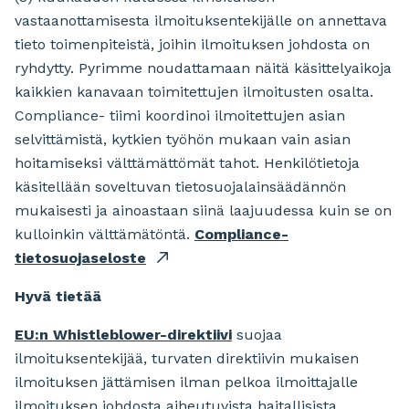
vastaanottamisesta ilmoituksentekijälle on annettava
tieto toimenpiteistä, joihin ilmoituksen johdosta on
ryhdytty. Pyrimme noudattamaan näitä käsittelyaikoja
kaikkien kanavaan toimitettujen ilmoitusten osalta.
Compliance- tiimi koordinoi ilmoitettujen asian
selvittämistä, kytkien työhön mukaan vain asian
hoitamiseksi välttämättömät tahot. Henkilötietoja
käsitellään soveltuvan tietosuojalainsäädännön
mukaisesti ja ainoastaan siinä laajuudessa kuin se on
kulloinkin välttämätöntä.
Compliance-
tietosuojaseloste
Hyvä tietää
EU:n Whistleblower-direktiivi
suojaa
ilmoituksentekijää, turvaten direktiivin mukaisen
ilmoituksen jättämisen ilman pelkoa ilmoittajalle
ilmoituksen johdosta aiheutuvista haitallisista