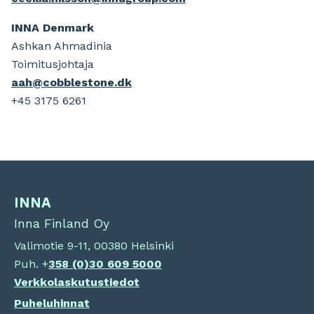
INNA Denmark
Ashkan Ahmadinia
Toimitusjohtaja
aah@cobblestone.dk
+45 3175 6261
INNA
Inna Finland Oy
Valimotie 9-11, 00380 Helsinki
Puh. +
358 (0)
30 609 5000
Verkkolaskutustiedot
Puheluhinnat