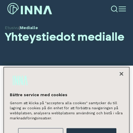
Etusivu
|
Medialle
Yhteystiedot medialle
Viestintä
Bättre service med cookies
Katja Laurén
Genom att klicka på "acceptera alla cookies" samtycker du till
lagring av cookies på din enhet för att förbättra navigeringen på
Markkinointi ja viestintä
webbplatsen, analysera webbplatsens användning och bistå i våra
katja.lauren@innagroup.com
marknadsföringsinsatser.
040 533 7522