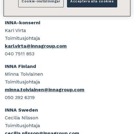
Cookie-inställningar
Acceptera alla cookies
Liiketoimintajohto
INNA-konserni
Kari Virta
Toimitusjohtaja
kari.virta@innagroup.com
040 7511 853
INNA Finland
Minna Toiviainen
Toimitusjohtaja
minna.toiviainen@innagroup.com
050 392 6319
INNA Sweden
Cecilia Nilsson
Toimitusjohtaja
ce
cilia.nilsson@innagroup.com