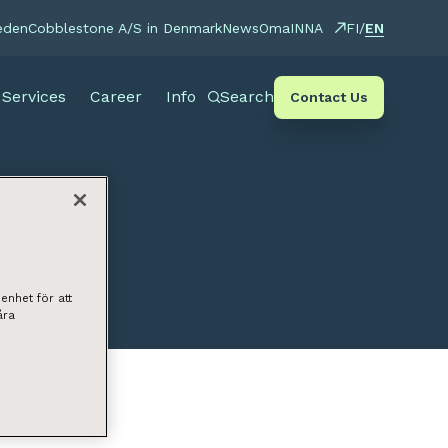
EN
eden
Cobblestone A/S in Denmark
News
OmaINNA
FI
/
Services
Career
Info
Search
Contact Us
enhet för att
åra