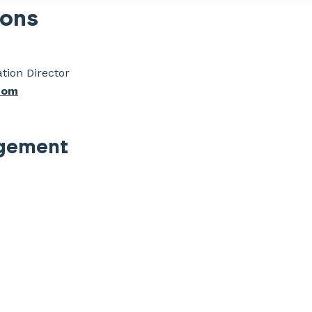
ons
ion Director
com
agement