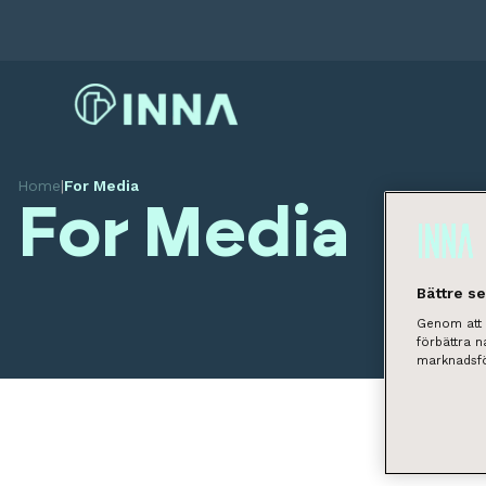
Home
|
For Media
For Media
Bättre s
Genom att k
förbättra 
marknadsfö