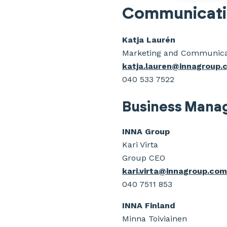
Communicati
Katja Laurén
Marketing and Communicat
katja.lauren@innagroup.
040 533 7522
Business Man
INNA Group
Kari Virta
Group CEO
kari.virta@innagroup.com
040 7511 853
INNA Finland
Minna Toiviainen