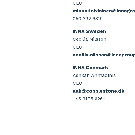
CEO
minna.toiviainen@innagr
050 392 6319
INNA Sweden
Cecilia Nilsson
CEO
ce
cilia.nilsson@innagrou
INNA Denmark
Ashkan Ahmadinia
CEO
aah@cobblestone.dk
+45 3175 6261