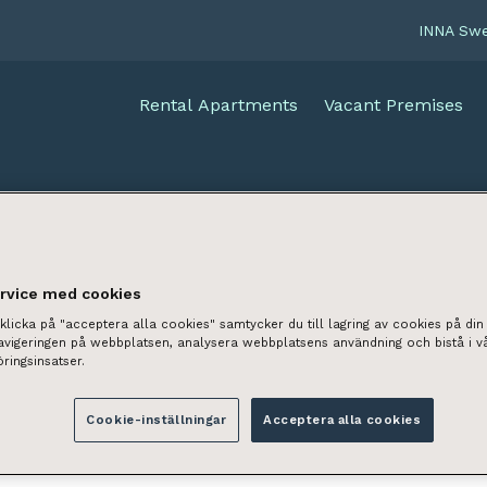
INNA Sw
Rental Apartments
Vacant Premises
ervice med cookies
licka på "acceptera alla cookies" samtycker du till lagring av cookies på din 
navigeringen på webbplatsen, analysera webbplatsens användning och bistå i v
ringsinsatser.
Cookie-inställningar
Acceptera alla cookies