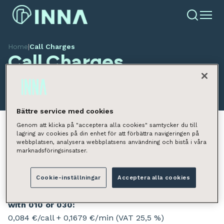
Home
|
Call Charges
Call Charges
Bättre service med cookies
Genom att klicka på "acceptera alla cookies" samtycker du till
lagring av cookies på din enhet för att förbättra navigeringen på
webbplatsen, analysera webbplatsens användning och bistå i våra
Call charges to customer service (including
marknadsföringsinsatser.
waiting time):
0,084 €/min (VAT 25,5 %)
Cookie-inställningar
Acceptera alla cookies
Call charges to other phone numbers starting
with 010 or 030:
0,084 €/call + 0,1679 €/min (VAT 25,5 %)