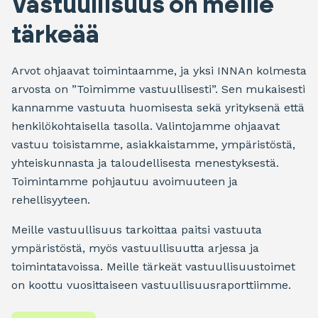
Vastuullisuus on meille
tärkeää
Arvot ohjaavat toimintaamme, ja yksi INNAn kolmesta
arvosta on ”Toimimme vastuullisesti”. Sen mukaisesti
kannamme vastuuta huomisesta sekä yrityksenä että
henkilökohtaisella tasolla. Valintojamme ohjaavat
vastuu toisistamme, asiakkaistamme, ympäristöstä,
yhteiskunnasta ja taloudellisesta menestyksestä.
Toimintamme pohjautuu avoimuuteen ja
rehellisyyteen.
Meille vastuullisuus tarkoittaa paitsi vastuuta
ympäristöstä, myös vastuullisuutta arjessa ja
toimintatavoissa. Meille tärkeät vastuullisuustoimet
on koottu vuosittaiseen vastuullisuusraporttiimme.