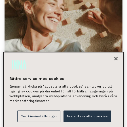
Bättre service med cookies
Vuokra-asunnot
Genom att klicka på "acceptera alla cookies" samtycker du till
lagring av cookies på din enhet för att förbättra navigeringen på
webbplatsen, analysera webbplatsens användning och bistå i våra
marknadsföringsinsatser.
Cookie-inställningar
Acceptera alla cookies