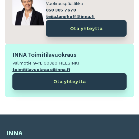
Vuokrauspäällikkö
050 305 7670
teija.langhoff@inna.fi
Ota yhteyttä
INNA Toimitilavuokraus
Valimotie 9-11, 00380 HELSINKI
toimitilavuokraus@inna.fi
Ota yhteyttä
INNA