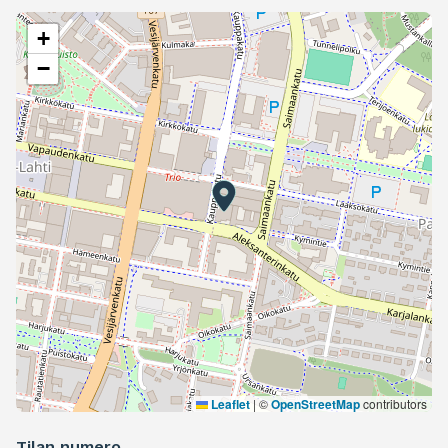
+
−
Leaflet
|
©
OpenStreetMap
contributors
Tilan numero