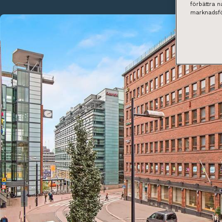
förbättra 
marknadsfö