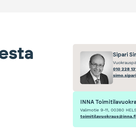
eesta
Sipari S
Vuokrauspä
010 228 13
simo.sipar
INNA Toimitilavuokr
Valimotie 9-11, 00380 HEL
toimitilavuokraus@inna.f