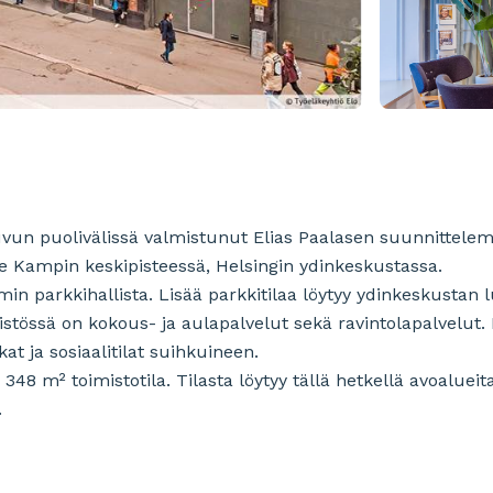
un puolivälissä valmistunut Elias Paalasen suunnittelem
itsee Kampin keskipisteessä, Helsingin ydinkeskustassa.
in parkkihallista. Lisää parkkitilaa löytyy ydinkeskustan l
teistössä on kokous- ja aulapalvelut sekä ravintolapalvelut.
at ja sosiaalitilat suihkuineen.
48 m² toimistotila. Tilasta löytyy tällä hetkellä avoalueita
.