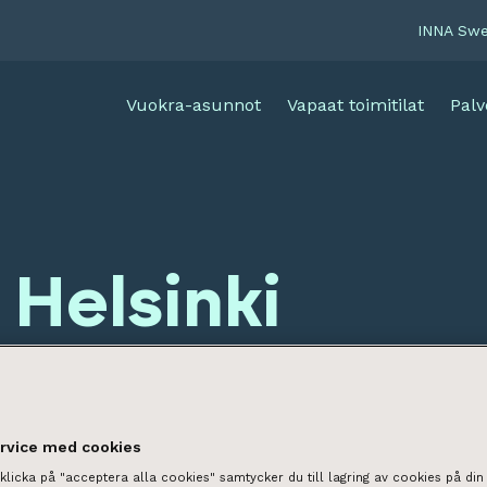
INNA Sw
Vuokra-asunnot
Vapaat toimitilat
Palv
 Helsinki
ervice med cookies
licka på "acceptera alla cookies" samtycker du till lagring av cookies på din 