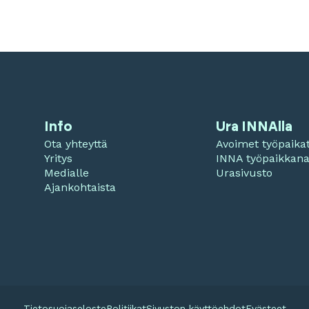
Info
Ura INNAlla
Ota yhteyttä
Avoimet työpaika
Yritys
INNA työpaikkan
Medialle
Urasivusto
Ajankohtaista
Tietosuojaseloste
Politiikat
Sivuston käyttöehdot
Evästeet