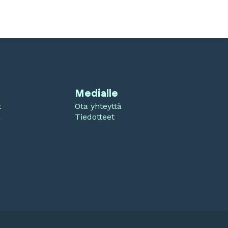
Medialle
t
Ota yhteyttä
a
Tiedotteet