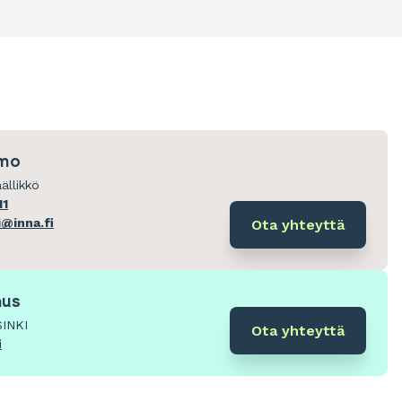
imo
ällikkö
11
i@inna.fi
Ota yhteyttä
aus
SINKI
Ota yhteyttä
i