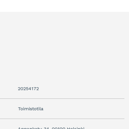
20254172
Toimistotila
Annankatu 34, 00100 Helsinki