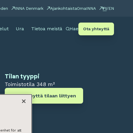
FI
eden
INNA Denmark
Ajankohtaista
OmaINNA
/
EN
elut
Ura
Tietoa meistä
Hae
Ota yhteyttä
Tilan tyyppi
Toimistotila
348 m²
Ota yhteyttä tilaan liittyen
enhet för att