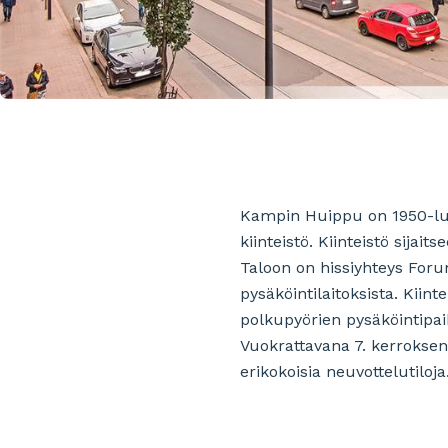
Kampin Huippu on 1950-luv
kiinteistö. Kiinteistö sija
Taloon on hissiyhteys Forum
pysäköintilaitoksista. Kiin
polkupyörien pysäköintipaik
Vuokrattavana 7. kerroksen 3
erikokoisia neuvottelutiloja