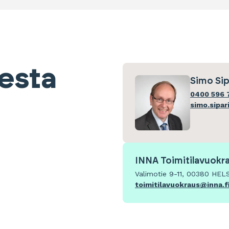
eesta
Simo Sip
0400 596 
simo.sipar
INNA Toimitilavuokr
Valimotie 9-11, 00380 HEL
toimitilavuokraus@inna.f