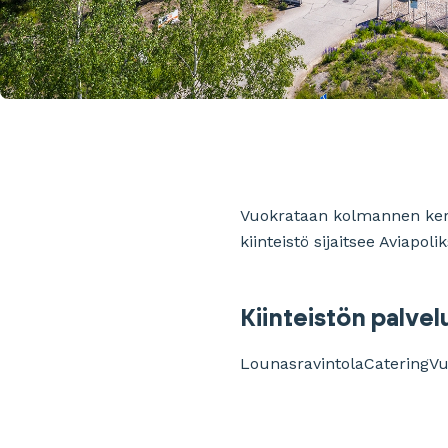
Vuokrataan kolmannen kerro
kiinteistö sijaitsee Aviapol
Kiinteistön palvel
Lounasravintola
Catering
Vu