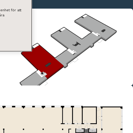
enhet för att
åra