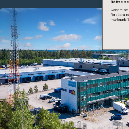
Bättre s
Genom att k
förbättra 
marknadsfö