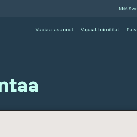
INNA Sw
Vuokra-asunnot
Vapaat toimitilat
Palv
antaa