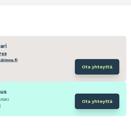
ari
769
i@inna.fi
Ota yhteyttä
aus
SINKI
Ota yhteyttä
i