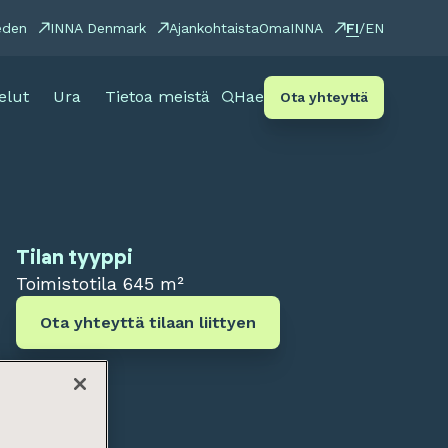
FI
eden
INNA Denmark
Ajankohtaista
OmaINNA
/
EN
elut
Ura
Tietoa meistä
Hae
Ota yhteyttä
Tilan tyyppi
Toimistotila
645 m²
Ota yhteyttä tilaan liittyen