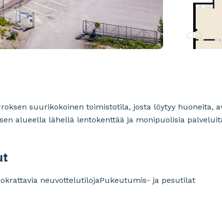
ksen suurikokoinen toimistotila, josta löytyy huoneita, av
iksen alueella lähellä lentokenttää ja monipuolisia palveluita
ut
okrattavia neuvottelutiloja
Pukeutumis- ja pesutilat