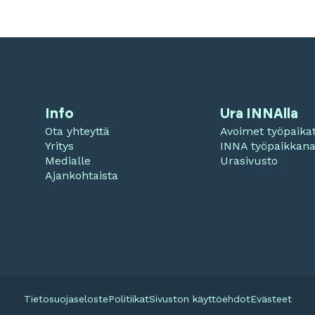
Info
Ura INNAlla
Ota yhteyttä
Avoimet työpaika
Yritys
INNA työpaikkan
Medialle
Urasivusto
Ajankohtaista
Tietosuojaseloste
Politiikat
Sivuston käyttöehdot
Evästeet