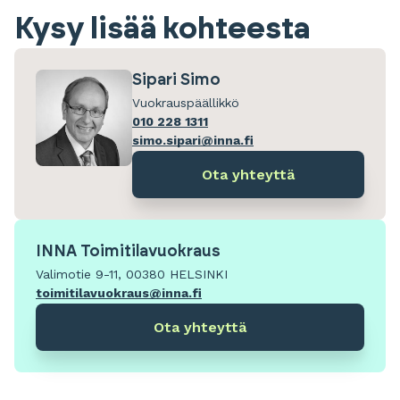
Kysy lisää kohteesta
Sipari Simo
Vuokrauspäällikkö
010 228 1311
simo.sipari@inna.fi
Ota yhteyttä
INNA Toimitilavuokraus
Valimotie 9-11, 00380 HELSINKI
toimitilavuokraus@inna.fi
Ota yhteyttä