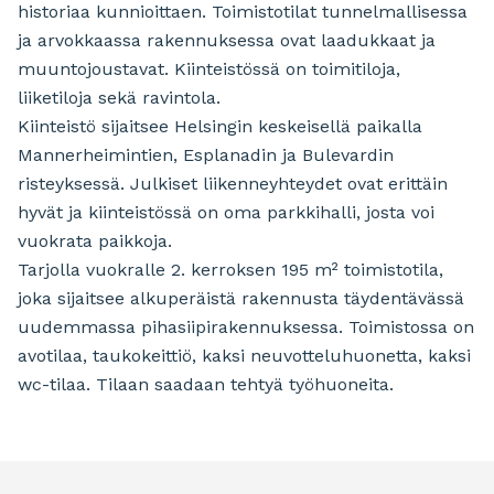
historiaa kunnioittaen. Toimistotilat tunnelmallisessa
ja arvokkaassa rakennuksessa ovat laadukkaat ja
muuntojoustavat. Kiinteistössä on toimitiloja,
liiketiloja sekä ravintola.
Kiinteistö sijaitsee Helsingin keskeisellä paikalla
Mannerheimintien, Esplanadin ja Bulevardin
risteyksessä. Julkiset liikenneyhteydet ovat erittäin
hyvät ja kiinteistössä on oma parkkihalli, josta voi
vuokrata paikkoja.
Tarjolla vuokralle 2. kerroksen 195 m² toimistotila,
joka sijaitsee alkuperäistä rakennusta täydentävässä
uudemmassa pihasiipirakennuksessa. Toimistossa on
avotilaa, taukokeittiö, kaksi neuvotteluhuonetta, kaksi
wc-tilaa. Tilaan saadaan tehtyä työhuoneita.