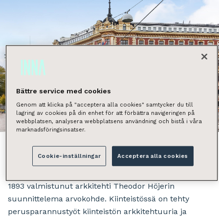
Bättre service med cookies
Genom att klicka på "acceptera alla cookies" samtycker du till
lagring av cookies på din enhet för att förbättra navigeringen på
Näytä kaikki kuvat
webbplatsen, analysera webbplatsens användning och bistå i våra
marknadsföringsinsatser.
Cookie-inställningar
Acceptera alla cookies
Erottajankulma on historiallisesti arvokas, vuonna
1893 valmistunut arkkitehti Theodor Höjerin
suunnittelema arvokohde. Kiinteistössä on tehty
perusparannustyöt kiinteistön arkkitehtuuria ja