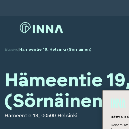
Etusivu
|
Hämeentie 19, Helsinki (Sörnäinen)
Hämeentie 19,
(Sörnäinen)
Hämeentie 19, 00500 Helsinki
Bättre s
Genom att k