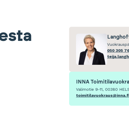
eesta
Langhoff
Vuokrauspä
050 305 7
teija.lang
INNA Toimitilavuokr
Valimotie 9-11, 00380 HEL
toimitilavuokraus@inna.f