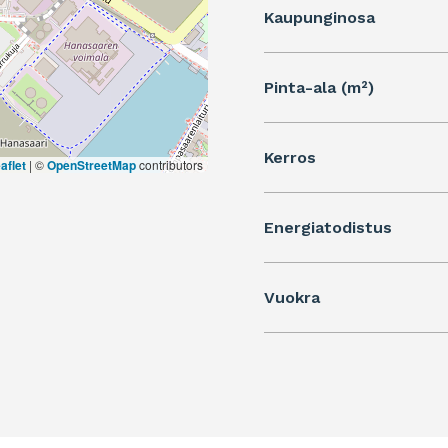
Kaupunginosa
Pinta-ala (m²)
Kerros
aflet
|
©
OpenStreetMap
contributors
Energiatodistus
Vuokra