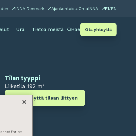
FI
eden
INNA Denmark
Ajankohtaista
OmaINNA
/
EN
elut
Ura
Tietoa meistä
Hae
Ota yhteyttä
Tilan tyyppi
Liiketila
192 m²
Ota yhteyttä tilaan liittyen
enhet för att