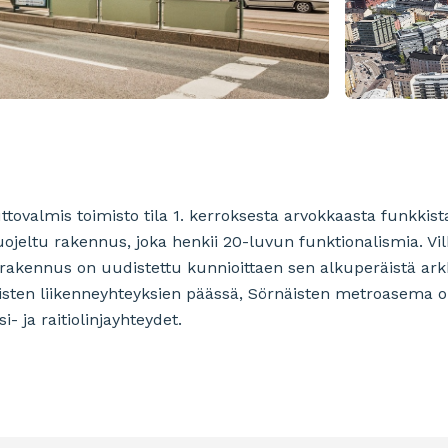
ovalmis toimisto tila 1. kerroksesta arvokkaasta funkkista
uojeltu rakennus, joka henkii 20-luvun funktionalismia. 
larakennus on uudistettu kunnioittaen sen alkuperäistä arkk
aisten liikenneyhteyksien päässä, Sörnäisten metroasema on
- ja raitiolinjayhteydet.