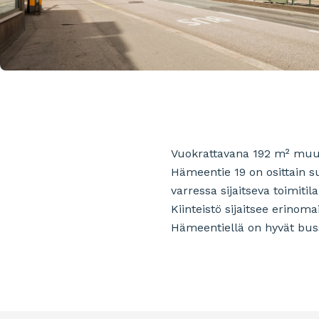
Vuokrattavana 192 m² muutt
Hämeentie 19 on osittain s
varressa sijaitseva toimiti
Kiinteistö sijaitsee erinom
Hämeentiellä on hyvät bussi