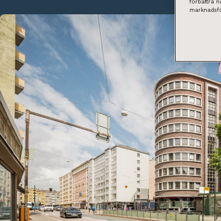
förbättra 
marknadsfö