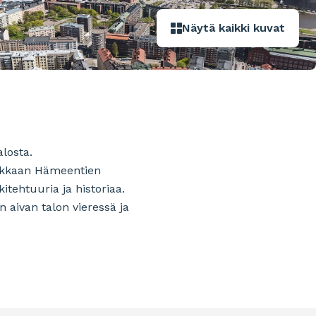
Näytä kaikki kuvat
losta.
Vilkkaan Hämeentien
itehtuuria ja historiaa.
 aivan talon vieressä ja