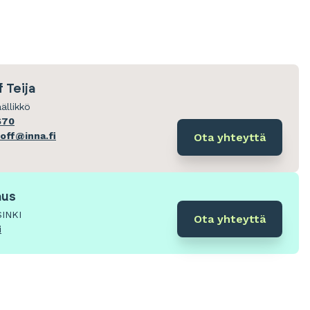
 Teija
ällikkö
670
hoff@inna.fi
Ota yhteyttä
aus
SINKI
Ota yhteyttä
i