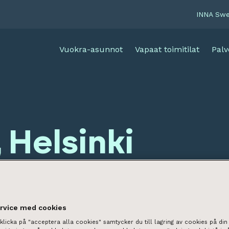
INNA Sw
Vuokra-asunnot
Vapaat toimitilat
Palv
 Helsinki
ervice med cookies
licka på "acceptera alla cookies" samtycker du till lagring av cookies på din 