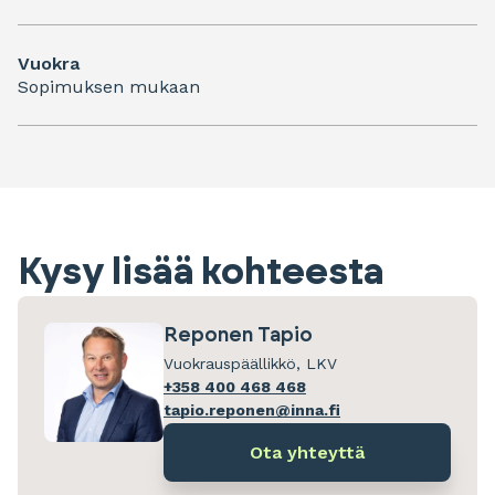
Vuokra
Sopimuksen mukaan
Kysy lisää kohteesta
Reponen Tapio
Vuokrauspäällikkö, LKV
+358 400 468 468
tapio.reponen@inna.fi
Ota yhteyttä