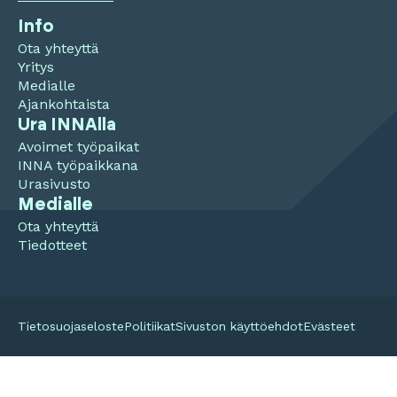
Info
Ota yhteyttä
Yritys
Medialle
Ajankohtaista
Ura INNAlla
Avoimet työpaikat
INNA työpaikkana
Urasivusto
Medialle
Ota yhteyttä
Tiedotteet
Tietosuojaseloste
Politiikat
Sivuston käyttöehdot
Evästeet