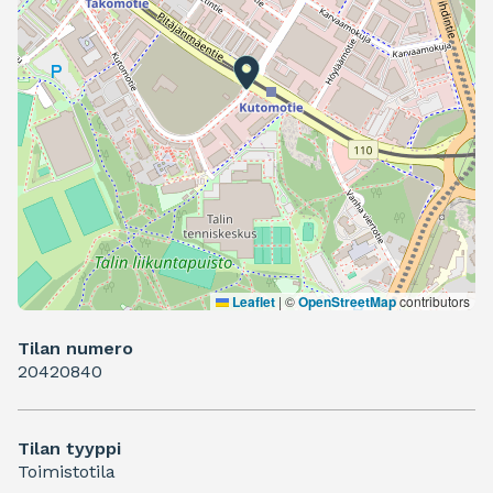
Leaflet
|
©
OpenStreetMap
contributors
Tilan numero
20420840
Tilan tyyppi
Toimistotila