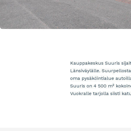
Kauppakeskus Suuris sijait
Länsiväylälle. Suurpellosta
oma pysäköintialue autoilla 
Suuris on 4 500 m² kokoinen
Vuokralle tarjolla siisti ka