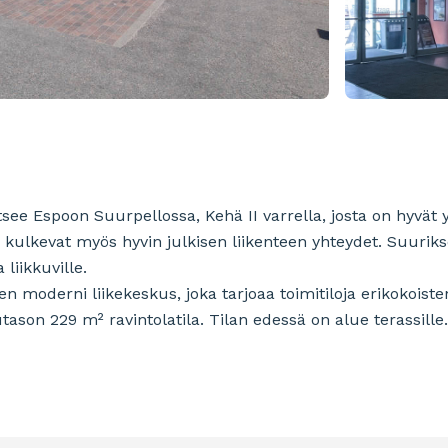
see Espoon Suurpellossa, Kehä II varrella, josta on hyvät 
 kulkevat myös hyvin julkisen liikenteen yhteydet. Suuriks
liikkuville.
 moderni liikekeskus, joka tarjoaa toimitiloja erikokoisten
tutason 229 m² ravintolatila. Tilan edessä on alue terassille.