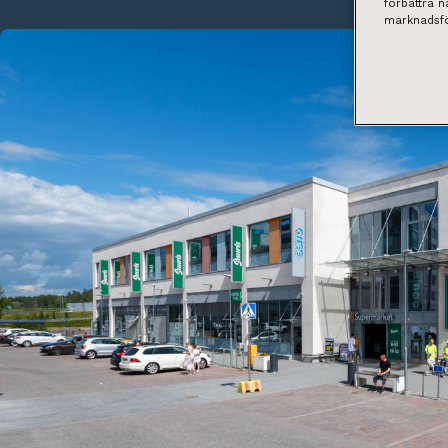
förbättra 
marknadsfö