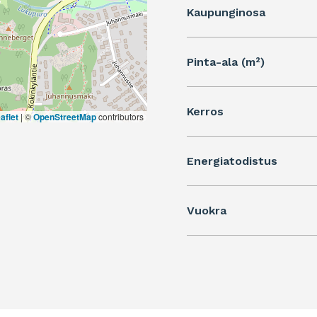
Kaupunginosa
Pinta-ala (m²)
Kerros
aflet
|
©
OpenStreetMap
contributors
Energiatodistus
Vuokra