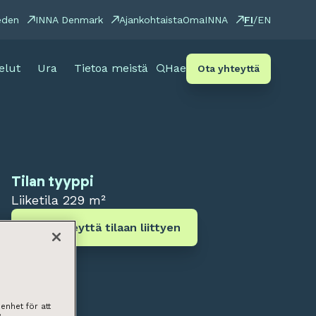
FI
eden
INNA Denmark
Ajankohtaista
OmaINNA
/
EN
elut
Ura
Tietoa meistä
Hae
Ota yhteyttä
Tilan tyyppi
Liiketila
229 m²
Ota yhteyttä tilaan liittyen
enhet för att