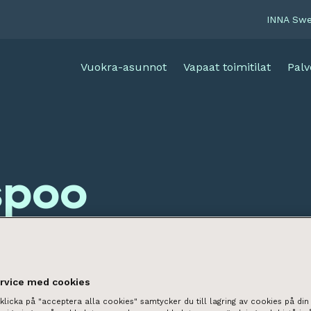
INNA Sw
Vuokra-asunnot
Vapaat toimitilat
Palv
spoo
ervice med cookies
licka på "acceptera alla cookies" samtycker du till lagring av cookies på din 