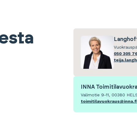
eesta
Langhoff
Vuokrauspä
050 305 7
teija.lang
INNA Toimitilavuokr
Valimotie 9-11, 00380 HEL
toimitilavuokraus@inna.f