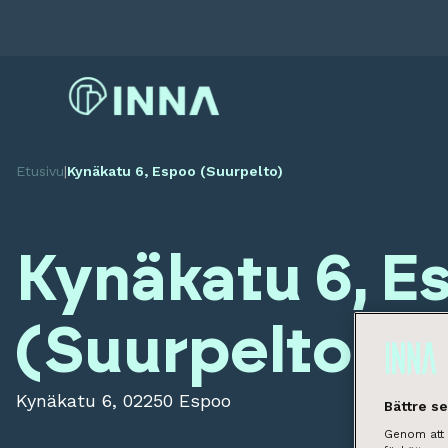
Etusivu
|
Kynäkatu 6, Espoo (Suurpelto)
Kynäkatu 6, E
(Suurpelto)
Kynäkatu 6, 02250 Espoo
Bättre s
Genom att k