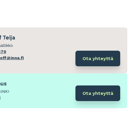
 Teija
ällikkö
670
hoff@inna.fi
Ota yhteyttä
aus
SINKI
Ota yhteyttä
i