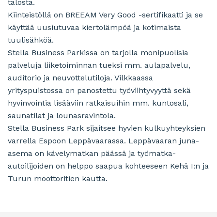
talosta.
Kiinteistöllä on BREEAM Very Good -sertifikaatti ja se
käyttää uusiutuvaa kiertolämpöä ja kotimaista
tuulisähköä.
Stella Business Parkissa on tarjolla monipuolisia
palveluja liiketoiminnan tueksi mm. aulapalvelu,
auditorio ja neuvottelutiloja. Vilkkaassa
yrityspuistossa on panostettu työviihtyvyyttä sekä
hyvinvointia lisääviin ratkaisuihin mm. kuntosali,
saunatilat ja lounasravintola.
Stella Business Park sijaitsee hyvien kulkuyhteyksien
varrella Espoon Leppävaarassa. Leppävaaran juna-
asema on kävelymatkan päässä ja työmatka-
autoilijoiden on helppo saapua kohteeseen Kehä I:n ja
Turun moottoritien kautta.