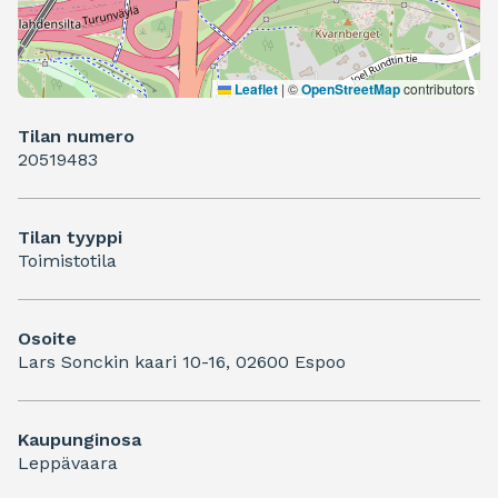
Leaflet
|
©
OpenStreetMap
contributors
Tilan numero
20519483
Tilan tyyppi
Toimistotila
Osoite
Lars Sonckin kaari 10-16, 02600 Espoo
Kaupunginosa
Leppävaara