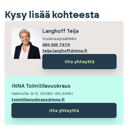
Kysy lisää kohteesta
Langhoff Teija
Vuokrauspäällikkö
050 305 7670
teija.langhoff@inna.fi
Ota yhteyttä
INNA Toimitilavuokraus
Valimotie 9-11, 00380 HELSINKI
toimitilavuokraus@inna.fi
Ota yhteyttä