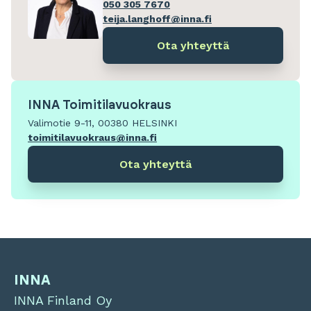
050 305 7670
teija.langhoff@inna.fi
Ota yhteyttä
INNA Toimitilavuokraus
Valimotie 9-11, 00380 HELSINKI
toimitilavuokraus@inna.fi
Ota yhteyttä
INNA
INNA Finland Oy