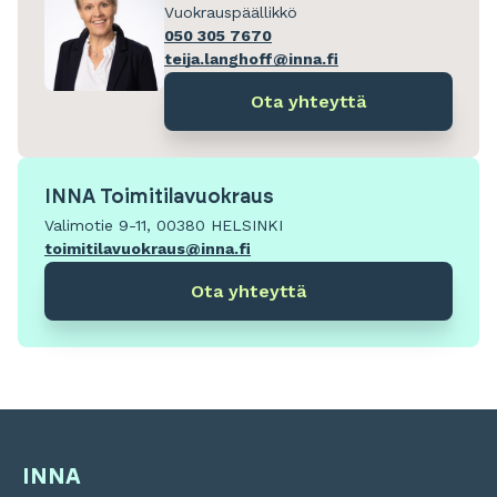
Vuokrauspäällikkö
050 305 7670
teija.langhoff@inna.fi
Ota yhteyttä
INNA Toimitilavuokraus
Valimotie 9-11, 00380 HELSINKI
toimitilavuokraus@inna.fi
Ota yhteyttä
INNA