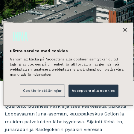
Bättre service med cookies
Genom att klicka på "acceptera alla cookies" samtycker du till
lagring av cookies på din enhet för att förbättra navigeringen på
webbplatsen, analysera webbplatsens användning och bistå i våra
Näytä kaikki kuvat
marknadsföringsinsatser.
Cookie-inställningar
Acceptera alla cookies
Quartetto Business Park sijaitsee keskeisellä paikalla
Leppävaaran juna-aseman, kauppakeskus Sellon ja
muiden palveluiden läheisyydessä. Sijainti Kehä I:n,
junaradan ja Raidejokerin pysäkin vieressä