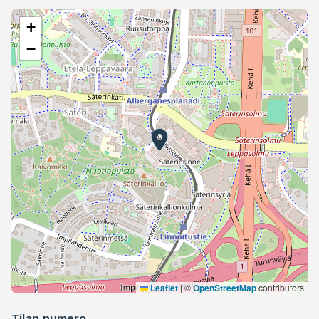
+
−
Leaflet
|
©
OpenStreetMap
contributors
Tilan numero