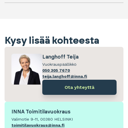
Kysy lisää kohteesta
Langhoff Teija
Vuokrauspäällikkö
050 305 7670
teija.langhoff@inna.fi
Ota yhteyttä
INNA Toimitilavuokraus
Valimotie 9-11, 00380 HELSINKI
toimitilavuokraus@inna.fi