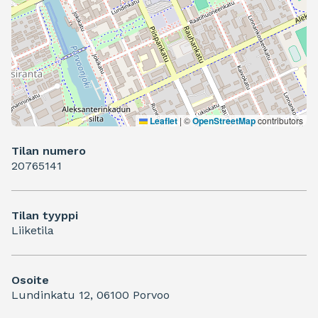
Leaflet
|
©
OpenStreetMap
contributors
Tilan numero
20765141
Tilan tyyppi
Liiketila
Osoite
Lundinkatu 12, 06100 Porvoo